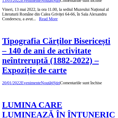
pentru
13/05/2022
Evenimente
Noutăți
Știri
Comentariile sunt închise
Vernisaju
Vineri, 13 mai 2022, la ora 11.00, la sediul Muzeului Național al
expoziției
Literaturii Române din Calea Griviței 64-66, în Sala Alexandru
,,Carte
Condeescu, a avut...
Read More
veche
în
biblioteca
Arhivelor
Naționale
Tipografia Cărților Bisericești
ale
României
– 140 de ani de activitate
neîntreruptă (1882-2022) –
Expoziție de carte
pentru
20/01/2022
Evenimente
Noutăți
Știri
Comentariile sunt închise
Tipografi
Cărților
Bisericeșt
–
LUMINA CARE
140
de
LUMINEAZĂ ÎN ÎNTUNERIC
ani