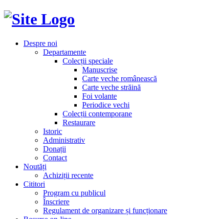
Despre noi
Departamente
Colecții speciale
Manuscrise
Carte veche românească
Carte veche străină
Foi volante
Periodice vechi
Colecții contemporane
Restaurare
Istoric
Administrativ
Donații
Contact
Noutăți
Achiziții recente
Cititori
Program cu publicul
Înscriere
Regulament de organizare și funcționare