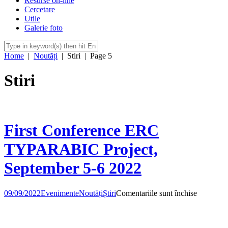
Resurse on-line
Cercetare
Utile
Galerie foto
Home
|
Noutăți
|
Stiri
|
Page 5
Stiri
First Conference ERC
TYPARABIC Project,
September 5-6 2022
pentru
09/09/2022
Evenimente
Noutăți
Știri
Comentariile sunt închise
First
Conferen
ERC