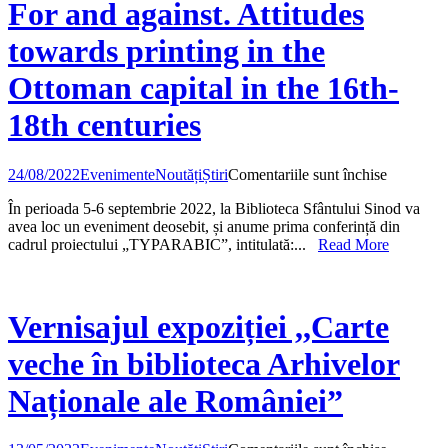
TYPARA
For and against. Attitudes
Project,
Septembe
towards printing in the
5-
6
Ottoman capital in the 16th-
2022
18th centuries
pentru
24/08/2022
Evenimente
Noutăți
Știri
Comentariile sunt închise
For
În perioada 5-6 septembrie 2022, la Biblioteca Sfântului Sinod va
and
avea loc un eveniment deosebit, și anume prima conferință din
against.
cadrul proiectului „TYPARABIC”, intitulată:...
Read More
Attitudes
towards
printing
in
the
Vernisajul expoziției ,,Carte
Ottoman
capital
veche în biblioteca Arhivelor
in
the
Naționale ale României”
16th-
18th
centuries