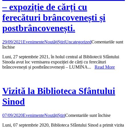
de
– expoziție de cărți cu
activitate
neîntreru
ferecături brâncovenești și
(1882-
2022)
postbrâncovenești.
–
Expoziție
de
29/09/2021
Evenimente
Noutăți
Știri
Uncategorized
Comentariile sunt
carte
pentru
închise
LUMINA
Luni, 27 septembrie 2021, în holul central al Bibliotecii Sfântului
CARE
Sinoda avut loc vernisarea expoziției de cărți cu ferecături
LUMINEAZĂ
brâncovenești și postbrâncovenești – LUMINA...
Read More
ÎN
ÎNTUNERIC
–
expoziție
de
Vizită la Biblioteca Sfântului
cărți
cu
Sinod
ferecături
brâncovenești
și
pentru
07/09/2020
Evenimente
Noutăți
Știri
Comentariile sunt închise
postbrâncovenești.
Vizită
Luni, 07 septembrie 2020, Biblioteca Sfântului Sinod a primit vizita
la