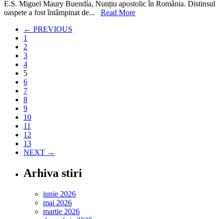
E.S. Miguel Maury Buendía, Nunțiu apostolic în România. Distinsul
Bibliotec
oaspete a fost întâmpinat de...
Read More
Sfântului
Sinod
← PREVIOUS
1
2
3
4
5
6
7
8
9
10
11
12
13
NEXT →
Arhiva stiri
iunie 2026
mai 2026
martie 2026