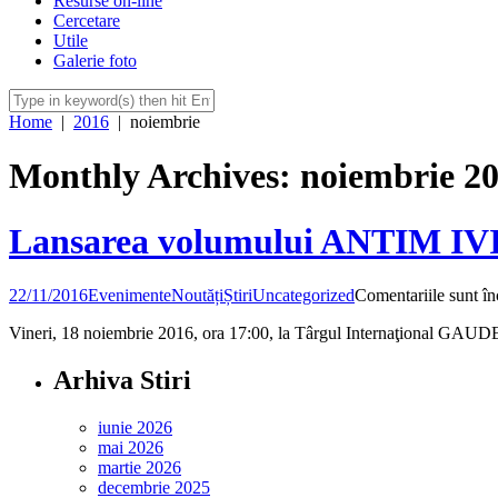
Resurse on-line
Cercetare
Utile
Galerie foto
Home
|
2016
|
noiembrie
Monthly Archives: noiembrie 2
Lansarea volumului ANTIM
22/11/2016
Evenimente
Noutăți
Știri
Uncategorized
Comentariile sunt în
Vineri, 18 noiembrie 2016, ora 17:00, la Târgul Internaţional GAUDE
Arhiva Stiri
iunie 2026
mai 2026
martie 2026
decembrie 2025