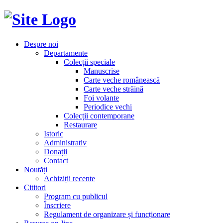
Despre noi
Departamente
Colecții speciale
Manuscrise
Carte veche românească
Carte veche străină
Foi volante
Periodice vechi
Colecții contemporane
Restaurare
Istoric
Administrativ
Donații
Contact
Noutăți
Achiziții recente
Cititori
Program cu publicul
Înscriere
Regulament de organizare și funcționare