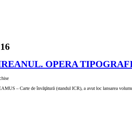
016
 IVIREANUL. OPERA TIPOGRAF
pentru
chise
Lansarea
AMUS – Carte de învăţătură (standul ICR), a avut loc lansarea volumu
volumului
ANTIM
IVIREANUL.
OPERA
TIPOGRAFICĂ