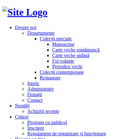
Despre noi
Departamente
Colecții speciale
Manuscrise
Carte veche românească
Carte veche străină
Foi volante
Periodice vechi
Colecții contemporane
Restaurare
Istoric
Administrativ
Donații
Contact
Noutăți
Achiziții recente
Cititori
Program cu publicul
Înscriere
Regulament de organizare și funcționare