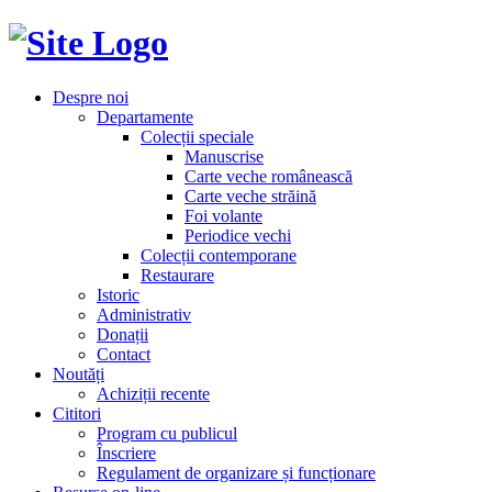
Despre noi
Departamente
Colecții speciale
Manuscrise
Carte veche românească
Carte veche străină
Foi volante
Periodice vechi
Colecții contemporane
Restaurare
Istoric
Administrativ
Donații
Contact
Noutăți
Achiziții recente
Cititori
Program cu publicul
Înscriere
Regulament de organizare și funcționare