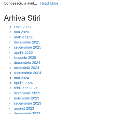
,,Carte
Condeescu, a avut...
Read More
veche
în
Arhiva Stiri
bibliotec
Arhivelor
iunie 2026
Național
mai 2026
ale
martie 2026
României
decembrie 2025
septembrie 2025
aprilie 2025
ianuarie 2025
decembrie 2024
octombrie 2024
septembrie 2024
mai 2024
aprilie 2024
februarie 2024
decembrie 2023
noiembrie 2023
septembrie 2023
august 2023
decembrie 2022