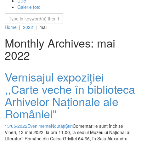
Utile
Galerie foto
Home
|
2022
|
mai
Monthly Archives: mai
2022
Vernisajul expoziției
,,Carte veche în biblioteca
Arhivelor Naționale ale
României”
pentru
13/05/2022
Evenimente
Noutăți
Știri
Comentariile sunt închise
Vernisaju
Vineri, 13 mai 2022, la ora 11.00, la sediul Muzeului Național al
expoziție
Literaturii Române din Calea Griviței 64-66, în Sala Alexandru