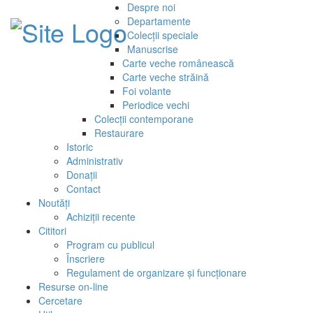
Despre noi
Departamente
Colecții speciale
Manuscrise
Carte veche românească
Carte veche străină
Foi volante
Periodice vechi
Colecții contemporane
Restaurare
Istoric
Administrativ
Donații
Contact
Noutăți
Achiziții recente
Cititori
Program cu publicul
Înscriere
Regulament de organizare și funcționare
Resurse on-line
Cercetare