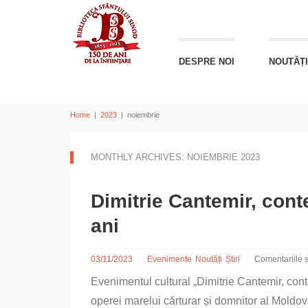
DESPRE NOI
NOUTĂȚI
Home
|
2023
|
noiembrie
MONTHLY ARCHIVES: NOIEMBRIE 2023
Dimitrie Cantemir, con
ani
03/11/2023
Evenimente
Noutăți
Știri
Comentariile s
pentru
Evenimentul cultural „Dimitrie Cantemir, cont
Dimitrie
Cantemir,
operei marelui cărturar și domnitor al Moldov