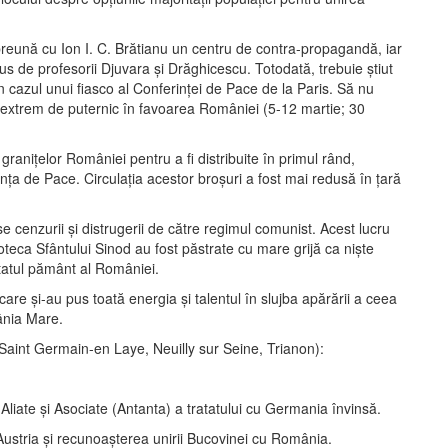
reună cu Ion I. C. Brătianu un centru de contra-propagandă, iar
dus de profesorii Djuvara și Drăghicescu. Totodată, trebuie știut
în cazul unui fiasco al Conferinței de Pace de la Paris. Să nu
t extrem de puternic în favoarea României (5-12 martie; 30
 granițelor României pentru a fi distribuite în primul rând,
ința de Pace. Circulația acestor broșuri a fost mai redusă în țară
e cenzurii și distrugerii de către regimul comunist. Acest lucru
ioteca Sfântului Sinod au fost păstrate cu mare grijă ca niște
tatul pământ al României.
re și-au pus toată energia și talentul în slujba apărării a ceea
ânia Mare.
 Saint Germain-en Laye, Neuilly sur Seine, Trianon):
liate și Asociate (Antanta) a tratatului cu Germania învinsă.
ustria și recunoașterea unirii Bucovinei cu România.