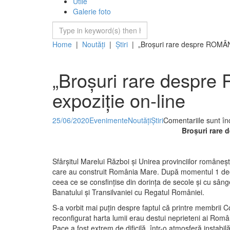
Utile
Galerie foto
Home
|
Noutăți
|
Știri
|
„Broșuri rare despre ROMÂN
„Broșuri rare despr
expoziție on-line
25/06/2020
Evenimente
Noutăți
Știri
Comentariile sunt în
B
ro
ș
uri rare
d
Sfârșitul Marelui Război și Unirea provinciilor româneșt
care au construit România Mare. După momentul 1 dec
ceea ce se consfințise din dorința de secole și cu sâng
Banatului și Transilvaniei cu Regatul României.
S-a vorbit mai puțin despre faptul că printre membrii 
reconfigurat harta lumii erau destui neprieteni ai Rom
Pace a fost extrem de dificilă, într-o atmosferă instabilă