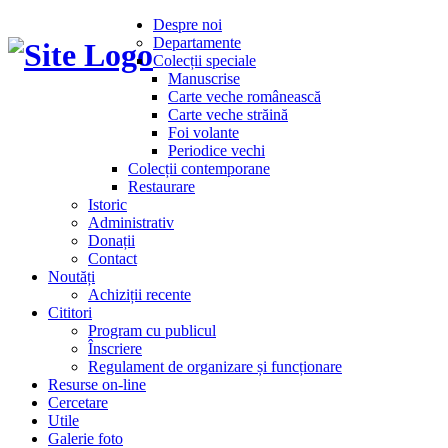
Despre noi
Departamente
Colecții speciale
Manuscrise
Carte veche românească
Carte veche străină
Foi volante
Periodice vechi
Colecții contemporane
Restaurare
Istoric
Administrativ
Donații
Contact
Noutăți
Achiziții recente
Cititori
Program cu publicul
Înscriere
Regulament de organizare și funcționare
Resurse on-line
Cercetare
Utile
Galerie foto