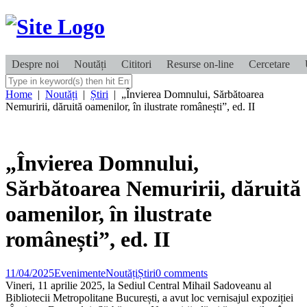
Despre noi
Noutăți
Cititori
Resurse on-line
Cercetare
Home
|
Noutăți
|
Știri
|
„Învierea Domnului, Sărbătoarea
Nemuririi, dăruită oamenilor, în ilustrate românești”, ed. II
„Învierea Domnului,
Sărbătoarea Nemuririi, dăruită
oamenilor, în ilustrate
românești”, ed. II
11/04/2025
Evenimente
Noutăți
Știri
0 comments
Vineri, 11 aprilie 2025, la
Sediul Central Mihail Sadoveanu al
Bibliotecii Metropolitane București
, a avut loc vernisajul expoziției