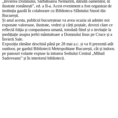
„Învierea Domnului, Sărbătoarea Nemuririi, dăruită oamenilor, în
ilustrate românești”, ed. a II-a. Acest eveniment a fost organizat de
instituția gazdă în colaborare cu Biblioteca Sfântului Sinod din
București.
Și a
nul acesta, publicul bucureștean va avea ocazia să admire noi
exponate valoroase, ilustrate, vederi și cărți poștale, dovezi clare ce
reflectă frăția și compasiunea umană, totodată fiind și o invitație la
medițtație asupra jerfei mântuitoare a Domnului Iisus pe Cruce și a
Învierii Sale.
Expoziția rămâne deschisă până pe 28 mai a.c. și va fi prezentă atât
outdoor, pe gardul Bibliotecii Metropolitane București, cât și indoor,
pe panouri volante expuse la intrarea Sediului Central „Mihail
Sadoveanu” și în interiorul bibliotecii.