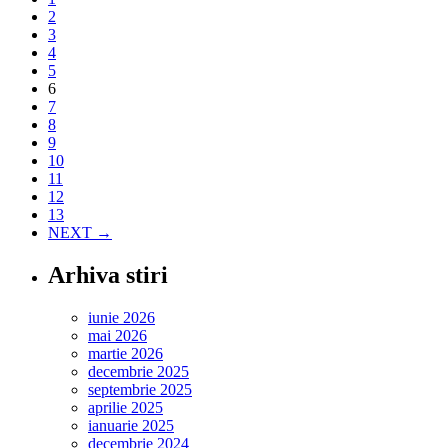
Europene
2
la
3
Bibliotec
4
Sfântului
5
Sinod
6
7
8
9
10
11
12
13
NEXT →
Arhiva stiri
iunie 2026
mai 2026
martie 2026
decembrie 2025
septembrie 2025
aprilie 2025
ianuarie 2025
decembrie 2024