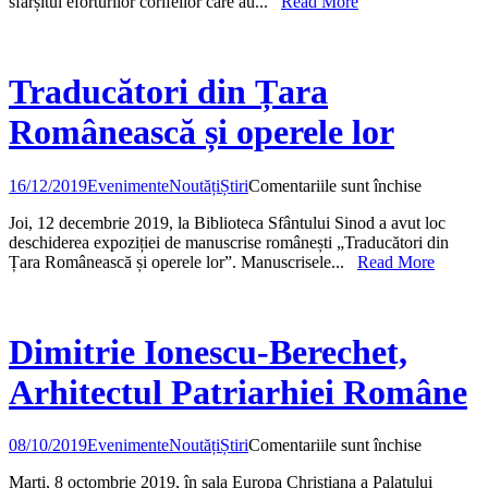
sfârșitul eforturilor corifeilor care au...
Read More
ROMÂN
MARE”
–
expoziție
on-
Traducători din Țara
line
Românească și operele lor
pentru
16/12/2019
Evenimente
Noutăți
Știri
Comentariile sunt închise
Traducăto
Joi, 12 decembrie 2019, la Biblioteca Sfântului Sinod a avut loc
din
deschiderea expoziției de manuscrise românești „Traducători din
Țara
Țara Românească și operele lor”. Manuscrisele...
Read More
Românea
și
operele
lor
Dimitrie Ionescu-Berechet,
Arhitectul Patriarhiei Române
pentru
08/10/2019
Evenimente
Noutăți
Știri
Comentariile sunt închise
Dimitrie
Marți, 8 octombrie 2019, în sala Europa Christiana a Palatului
Ionescu-