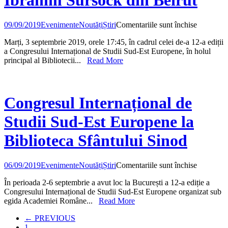
pentru
09/09/2019
Evenimente
Noutăți
Știri
Comentariile sunt închise
50
Marți, 3 septembrie 2019, orele 17:45, în cadrul celei de-a 12-a ediții
de
a Congresului Internațional de Studii Sud-Est Europene, în holul
ani
principal al Bibliotecii...
Read More
de
la
expoziția
„Icônes
melkites”
Congresul Internațional de
de
la
Studii Sud-Est Europene la
Muzeul
Ibrahim
Biblioteca Sfântului Sinod
Sursock
din
Beirut
pentru
06/09/2019
Evenimente
Noutăți
Știri
Comentariile sunt închise
Congresu
În perioada 2-6 septembrie a avut loc la București a 12-a ediție a
Internațio
Congresului Internațional de Studii Sud-Est Europene organizat sub
de
egida Academiei Române...
Read More
Studii
Sud-
← PREVIOUS
Est
1