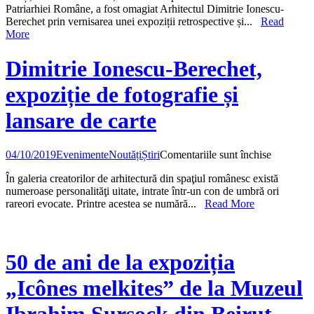
Patriarhiei Române, a fost omagiat Arhitectul Dimitrie Ionescu-
Berechet,
Berechet prin vernisarea unei expoziții retrospective și...
Read
Arhitectu
More
Patriarhie
Române
Dimitrie Ionescu-Berechet,
expoziție de fotografie și
lansare de carte
pentru
04/10/2019
Evenimente
Noutăți
Știri
Comentariile sunt închise
Dimitrie
În galeria creatorilor de arhitectură din spaţiul românesc există
Ionescu-
numeroase personalităţi uitate, intrate într-un con de umbră ori
Berechet,
rareori evocate. Printre acestea se numără...
Read More
expoziție
de
fotografie
și
lansare
50 de ani de la expoziția
de
carte
„Icônes melkites” de la Muzeul
Ibrahim Sursock din Beirut