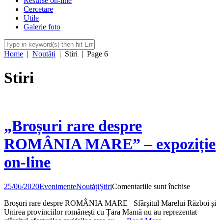
Resurse on-line
Cercetare
Utile
Galerie foto
Home
|
Noutăți
|
Stiri
|
Page 6
Stiri
„Broșuri rare despre
ROMÂNIA MARE” – expoziție
on-line
pentru
25/06/2020
Evenimente
Noutăți
Știri
Comentariile sunt închise
„Broșuri
Broșuri rare despre ROMÂNIA MARE Sfârșitul Marelui Război și
rare
Unirea provinciilor românești cu Țara Mamă nu au reprezentat
despre