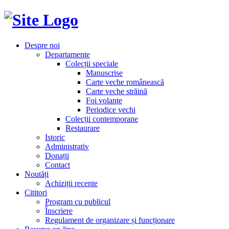
Despre noi
Departamente
Colecții speciale
Manuscrise
Carte veche românească
Carte veche străină
Foi volante
Periodice vechi
Colecții contemporane
Restaurare
Istoric
Administrativ
Donații
Contact
Noutăți
Achiziții recente
Cititori
Program cu publicul
Înscriere
Regulament de organizare și funcționare