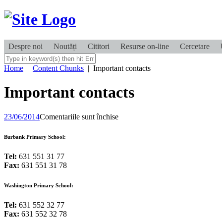
Despre noi
Noutăți
Cititori
Resurse on-line
Cercetare
Home
|
Content Chunks
|
Important contacts
Important contacts
pentru
23/06/2014
Comentariile sunt închise
Important
contacts
Burbank Primary School:
Tel:
631 551 31 77
Fax:
631 551 31 78
Washington Primary School:
Tel:
631 552 32 77
Fax:
631 552 32 78