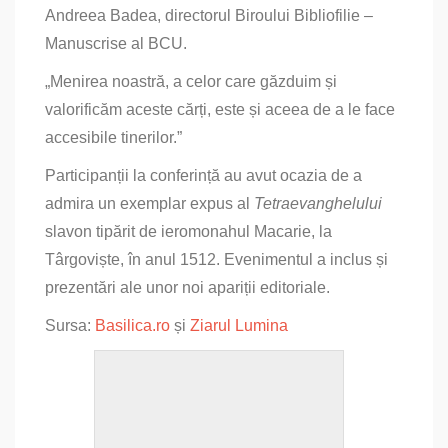
Andreea Badea, directorul Biroului Bibliofilie –
Manuscrise al BCU.
„Menirea noastră, a celor care găzduim și
valorificăm aceste cărți, este și aceea de a le face
accesibile tinerilor.”
Participanții la conferință au avut ocazia de a
admira un exemplar expus al
Tetraevanghelului
slavon tipărit de ieromonahul Macarie, la
Târgoviște, în anul 1512. Evenimentul a inclus și
prezentări ale unor noi apariții editoriale.
Sursa:
Basilica.ro
și
Ziarul Lumina