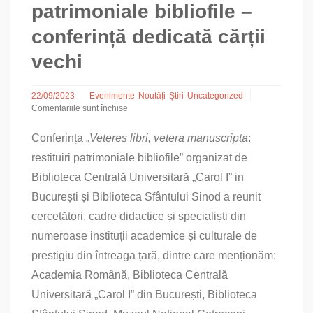
patrimoniale bibliofile –
conferință dedicată cărții
vechi
22/09/2023
Evenimente
Noutăți
Știri
Uncategorized
Comentariile sunt închise
pentru
Veteres
Confe­rința „
Veteres libri, vetera manuscripta
:
libri,
restituiri patrimoniale bibliofile” organizat de
vetera
manuscripta:
Biblioteca Centrală Universitară „Carol I” in
restituiri
patrimoniale
București și Biblioteca Sfântului Sinod a reunit
bibliofile
cercetători, cadre didactice și specialiști din
–
conferință
numeroase instituții academice și culturale de
dedicată
prestigiu din întreaga țară, dintre care menționăm:
cărții
vechi
Academia Română, Biblioteca Centrală
Universitară „Carol I” din București, Biblioteca