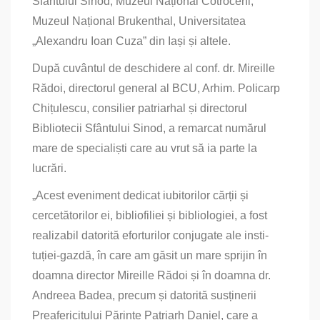
Sfântului Sinod, Muzeul Național Cotroceni,
Muzeul Național Brukenthal, Universitatea
„Alexandru Ioan Cuza” din Iași și altele.
După cuvântul de deschidere al conf. dr. Mireille
Rădoi, directorul general al BCU, Arhim. Policarp
Chițulescu, consilier patriarhal și directorul
Bibliotecii Sfântului Sinod, a remarcat numărul
mare de specia­liști care au vrut să ia parte la
lucrări.
„Acest eveniment dedicat iubitorilor cărții și
cercetătorilor ei, bibliofiliei și bibliologiei, a fost
realizabil datorită eforturilor conjugate ale insti­
tuției-­gazdă, în care am găsit un mare sprijin în
doamna director Mireille Rădoi și în doamna dr.
Andreea Badea, precum și datorită susți­nerii
Preafericitului Părinte Patriarh Daniel, care a