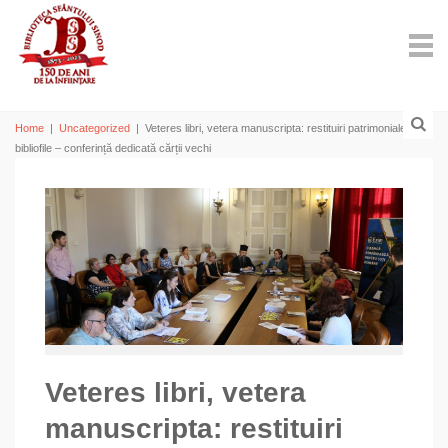
Home
|
Uncategorized
|
Veteres libri, vetera manuscripta: restituiri patrimoniale
bibliofile – conferință dedicată cărții vechi
Veteres libri, vetera
manuscripta: restituiri