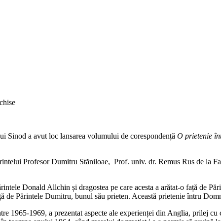
pentru
chise
Lansare
de
carte
ului Sinod a avut loc lansarea volumului de corespondență
O prietenie î
ărintelui Profesor Dumitru Stăniloae, Prof. univ. dr. Remus Rus de la F
ntele Donald Allchin și dragostea pe care acesta a arătat-o față de Părin
ță de Părintele Dumitru, bunul său prieten. Această prietenie întru Do
e 1965-1969, a prezentat aspecte ale experienței din Anglia, prilej cu c