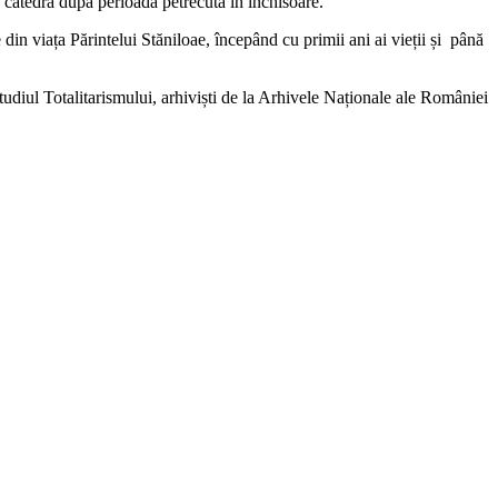
a catedră după perioada petrecută în închisoare.
in viața Părintelui Stăniloae, începând cu primii ani ai vieții și până
tudiul Totalitarismului, arhiviști de la Arhivele Naționale ale României