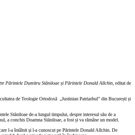
ntre Părintele Dumitru Stăniloae și Părintele Donald Allchin,
editat de
acultatea de Teologie Ortodoxă „Justinian Patriarhul” din București și
tele Stăniloae de-a lungul timpului, despre interesul său de a
mnul, a conchis Doamna Stăniloae, a fost și va rămâne un model.
are l-a întâlnit și l-a cunoscut pe Părintele Donald Allchin. De