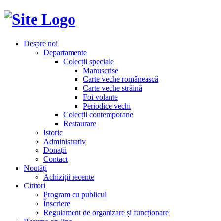
Despre noi
Departamente
Colecții speciale
Manuscrise
Carte veche românească
Carte veche străină
Foi volante
Periodice vechi
Colecții contemporane
Restaurare
Istoric
Administrativ
Donații
Contact
Noutăți
Achiziții recente
Cititori
Program cu publicul
Înscriere
Regulament de organizare și funcționare