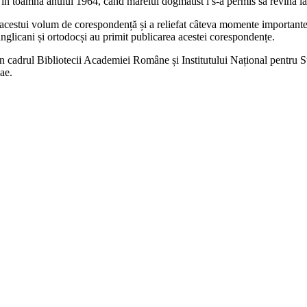
, în toamna anului 1964, când marelui dogmatist i s-a permis să revină l
acestui volum de corespondență și a reliefat câteva momente importante d
 anglicani și ortodocși au primit publicarea acestei corespondențe.
 din cadrul Bibliotecii Academiei Române și Institutului Național pentru S
ae.