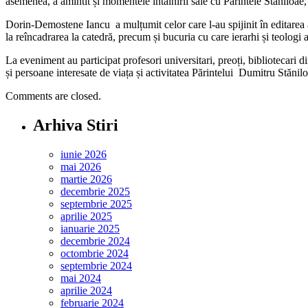
asemenea, a amintit și momentele întâlnirii sale cu Părintele Stăniloae
Dorin-Demostene Iancu a mulțumit celor care l-au spijinit în editarea 
la reîncadrarea la catedră, precum și bucuria cu care ierarhi și teologi
La eveniment au participat profesori universitari, preoți, bibliotecari
și persoane interesate de viața și activitatea Părintelui Dumitru Stănilo
Comments are closed.
Arhiva Stiri
iunie 2026
mai 2026
martie 2026
decembrie 2025
septembrie 2025
aprilie 2025
ianuarie 2025
decembrie 2024
octombrie 2024
septembrie 2024
mai 2024
aprilie 2024
februarie 2024