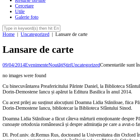
Resurse on-line
Cercetare
Utile
Galerie foto
Home
|
Uncategorized
|
Lansare de carte
Lansare de carte
09/04/2014
Evenimente
Noutăți
Știri
Uncategorized
Comentariile sunt în
no images were found
Cu binecuvântarea Preafericitului Părinte Daniel, la Biblioteca Sfânt
Dorin-Demostene Iancu și apărut la Editura Basilica în anul 2014.
Cu acest prilej au susținut alocuțiuni Doamna Lidia Stăniloae, fiica P
Dorin-Demostene Iancu, bibliotecar la Biblioteca Sfântului Sinod.
Doamna Lidia Stăniloae a făcut câteva mărturii emoționante despre Pări
cunoaște ortodoxia românească și despre admirația pe care a avut-o fa
Dl. Prof.univ. dr.Remus Rus, doctorand la Universitatea din Oxford într