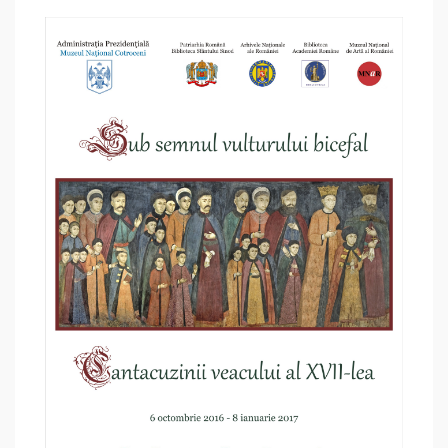
SUB
SEMNUL
VULTURULUI
BICEFAL.
CANTACUZINII
VEACULUI
AL
XVII-
LEA
–
expoziție
de
carte