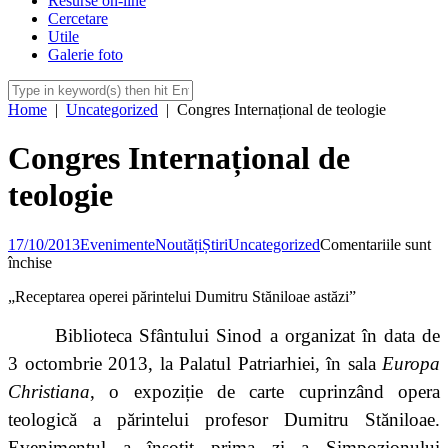
Resurse on-line
Cercetare
Utile
Galerie foto
Home
|
Uncategorized
|
Congres Internațional de teologie
Congres Internațional de
teologie
17/10/2013
Evenimente
Noutăți
Știri
Uncategorized
Comentariile sunt
pentru
închise
Congres
„Receptarea operei părintelui Dumitru Stăniloae astăzi”
Internațional
de
teologie
Biblioteca Sfântului Sinod a organizat în data de
3 octombrie 2013, la Palatul Patriarhiei, în sala
Europa
Christiana
, o expoziție de carte cuprinzând opera
teologică a părintelui profesor Dumitru Stăniloae.
Evenimentul a însoțit prima zi a Simpozionului