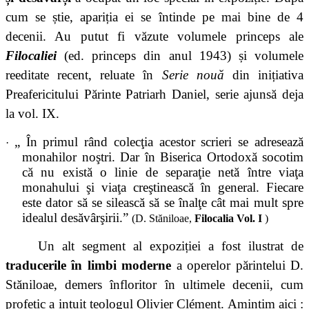
cum se știe, apariția ei se întinde pe mai bine de 4
decenii. Au putut fi văzute volumele princeps ale
Filocaliei
(ed. princeps din anul 1943) și volumele
reeditate recent, reluate în
Serie nouă
din inițiativa
Preafericitului Părinte Patriarh Daniel, serie ajunsă deja
la vol. IX.
„
În primul rând colecţia acestor scrieri se adresează
·
monahilor noştri. Dar în Biserica Ortodoxă socotim
că nu există o linie de separaţie netă între viaţa
monahului şi viaţa creştinească în general. Fiecare
este dator să se silească să se înalţe cât mai mult spre
idealul desăvârşirii.
”
(D. Stăniloae,
Filocalia Vol. I
)
Un alt segment al expoziției a fost ilustrat de
traducerile în limbi moderne
a operelor părintelui D.
Stăniloae, demers înfloritor în ultimele decenii, cum
profetic a intuit teologul Olivier Clément. Amintim aici :