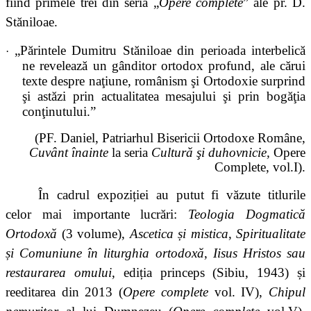
fiind primele trei din seria „
Opere complete
” ale pr. D.
Stăniloae.
„Părintele Dumitru Stăniloae din perioada interbelică
·
ne revelează un gânditor ortodox
profund, ale cărui
texte despre naţiune, românism şi Ortodoxie surprind
şi astăzi prin actualitatea mesajului şi prin bogăţia
conţinutului.”
(PF. Daniel, Patriarhul Bisericii Ortodoxe Române,
Cuvânt înainte
la
seria
Cultură şi duhovnicie,
Opere
Complete, vol.I).
În cadrul expoziției au putut fi văzute titlurile
celor mai importante lucrări:
Teologia Dogmatică
Ortodoxă
(3 volume),
Ascetica și mistica
,
Spiritualitate
și Comuniune în liturghia ortodoxă
,
Iisus Hristos sau
restaurarea omului
, ediția princeps (Sibiu, 1943) și
reeditarea din 2013 (
Opere complete
vol. IV),
Chipul