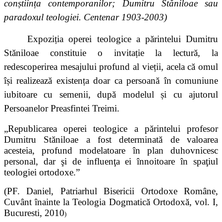
conștiința contemporanilor; Dumitru Stăniloae sau
paradoxul teologiei. Centenar 1903-2003)
Expoziția operei teologice a părintelui Dumitru
Stăniloae constituie o invitație la lectură, la
redescoperirea mesajului profund al vieții, acela că omul
își realizează existența doar ca persoană în comuniune
iubitoare cu semenii, după modelul și cu ajutorul
Persoanelor Preasfintei Treimi.
„Republicarea operei teologice a părintelui profesor
Dumitru Stăniloae a fost determinată de valoarea
acesteia, profund modelatoare în plan duhovnicesc
personal, dar şi de influenţa ei înnoitoare în spaţiul
teologiei ortodoxe.”
(PF. Daniel, Patriarhul Bisericii Ortodoxe Române,
Cuvânt înainte la Teologia Dogmatică Ortodoxă, vol.
I,
Bucuresti, 2010
)