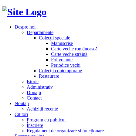
Despre noi
Departamente
Colecții speciale
Manuscrise
Carte veche românească
Carte veche străină
Foi volante
Periodice vechi
Colecții contemporane
Restaurare
Istoric
Administrativ
Donații
Contact
Noutăți
Achiziții recente
Cititori
Program cu publicul
Înscriere
Regulament de organizare și funcționare