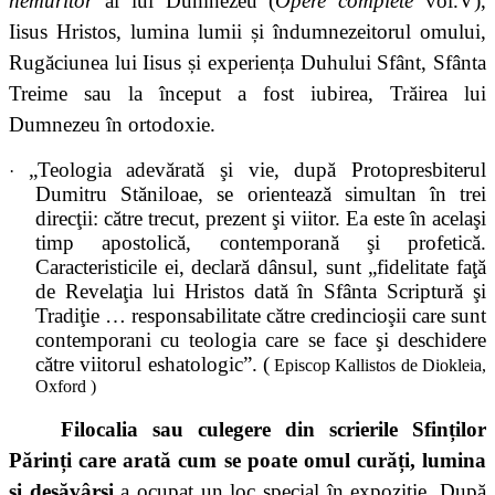
nemuritor
al lui Dumnezeu (
Opere complete
vol.V),
Iisus Hristos, lumina lumii și îndumnezeitorul omului,
Rugăciunea lui Iisus și experiența Duhului Sfânt, Sfânta
Treime sau la început a fost iubirea, Trăirea lui
Dumnezeu în ortodoxie.
„Teologia adevărată şi vie, după Protopresbiterul
·
Dumitru Stăniloae, se orientează simultan în trei
direcţii: către trecut, prezent şi viitor. Ea este în acelaşi
timp apostolică, contemporană şi profetică.
Caracteristicile ei, declară dânsul, sunt „fidelitate faţă
de Revelaţia lui Hristos dată în Sfânta Scriptură şi
Tradiţie … responsabilitate către credincioşii care sunt
contemporani cu teologia care se face şi deschidere
către viitorul eshatologic”. (
Episcop Kallistos de Diokleia,
Oxford )
Filocalia sau culegere din scrierile Sfinților
Părinți care arată cum se poate omul curăți, lumina
și desăvârși
a ocupat un loc special în expoziție. După