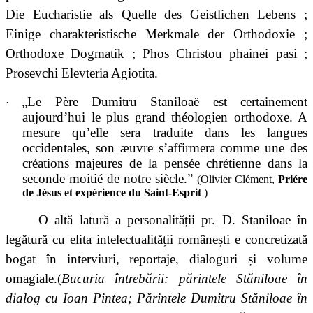
Die Eucharistie als Quelle des Geistlichen Lebens ;
Einige charakteristische Merkmale der Orthodoxie ;
Orthodoxe Dogmatik ; Phos Christou phainei pasi ;
Prosevchi Elevteria Agiotita
.
„Le Père Dumitru Staniloaë est certainement
·
aujourd’hui le plus grand théologien orthodoxe. A
mesure qu’elle sera traduite dans les langues
occidentales, son æuvre s’affirmera comme une des
créations majeures de la pensée chrétienne dans la
seconde moitié de notre siècle.”
(Olivier Clément,
Priére
de Jésus et expérience du Saint-Esprit
)
O altă latură a personalității pr. D. Staniloae în
legătură cu elita intelectualității românești e concretizată
bogat în interviuri, reportaje, dialoguri și volume
omagiale.(
Bucuria întrebării: părintele Stăniloae în
dialog cu Ioan Pintea; Părintele Dumitru Stăniloae în