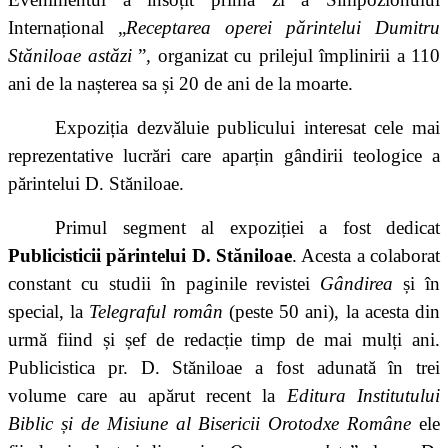
Internațional „
Receptarea operei părintelui Dumitru
Stăniloae astăzi
”
,
organizat cu prilejul împlinirii a 110
ani de la nașterea sa și 20 de ani de la moarte.
Expoziția dezvăluie publicului interesat cele mai
reprezentative lucrări care aparțin gândirii teologice a
părintelui D. Stăniloae.
Primul segment al expoziției a fost dedicat
Publicisticii părintelui D. Stăniloae
. Acesta a colaborat
constant cu studii în paginile revistei
Gândirea
și în
special, la
Telegraful român
(peste 50 ani), la acesta din
urmă fiind și șef de redacție t
imp de mai mulți ani
.
Publicistica pr. D. Stăniloae a fost adunată în trei
volume care au apărut recent la
Editura Institutului
Biblic și de Misiune al Bisericii Orotodxe Române
ele