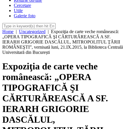
Resurse on-line
Cercetare
Utile
Galerie foto
Home
|
Uncategorized
|
Expoziţia de carte veche românească:
„OPERA TIPOGRAFICĂ ŞI CĂRTURĂREASCĂ A SF.
IERARH GRIGORIE DASCĂLUL, MITROPOLITUL ŢĂRII
ROMÂNEŞTI”, vernisată luni, 21.IX.2015, la Biblioteca Centrală
Universitară din București
Expoziţia de carte veche
românească: „OPERA
TIPOGRAFICĂ ŞI
CĂRTURĂREASCĂ A SF.
IERARH GRIGORIE
DASCĂLUL,