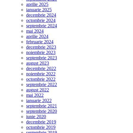
GRIGORIE
aprilie 2025
DASCĂLUL,
ianuarie 2025
MITROPOLITUL
decembrie 2024
ŢĂRII
octombrie 2024
ROMÂNEŞTI”,
septembrie 2024
vernisată
mai 2024
luni,
aprilie 2024
21.IX.2015,
februarie 2024
la
decembrie 2023
Biblioteca
noiembrie 2023
Centrală
septembrie 2023
Universitară
august 2023
din
decembrie 2022
București
noiembrie 2022
octombrie 2022
septembrie 2022
august 2022
mai 2022
ianuarie 2022
septembrie 2021
septembrie 2020
iunie 2020
decembrie 2019
octombrie 2019
septembrie 2019