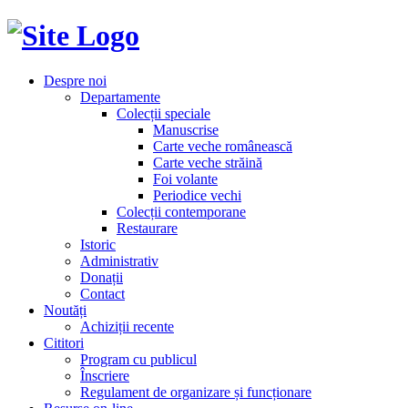
Despre noi
Departamente
Colecții speciale
Manuscrise
Carte veche românească
Carte veche străină
Foi volante
Periodice vechi
Colecții contemporane
Restaurare
Istoric
Administrativ
Donații
Contact
Noutăți
Achiziții recente
Cititori
Program cu publicul
Înscriere
Regulament de organizare și funcționare