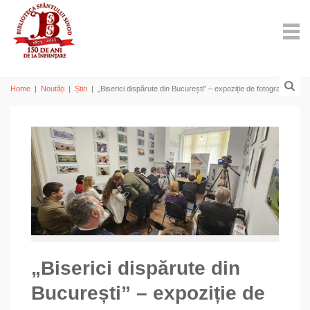
Home
|
Noutăți
|
Știri
|
„Biserici dispărute din București” – expoziție de fotografii
„Biserici dispărute din
București” – expoziție de