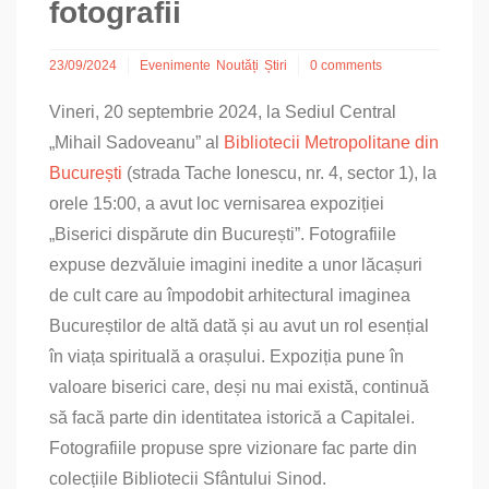
fotografii
23/09/2024
Evenimente
Noutăți
Știri
0 comments
Vineri, 20 septembrie 2024, la Sediul Central
„Mihail Sadoveanu” al
Bibliotecii Metropolitane din
București
(strada Tache Ionescu, nr. 4, sector 1), la
orele 15:00, a avut loc vernisarea expoziției
„Biserici dispărute din București”. Fotografiile
expuse dezvăluie imagini inedite a unor lăcașuri
de cult care au împodobit arhitectural imaginea
Bucureștilor de altă dată și au avut un rol esențial
în viața spirituală a orașului. Expoziția pune în
valoare biserici care, deși nu mai există, continuă
să facă parte din identitatea istorică a Capitalei.
Fotografiile propuse spre vizionare fac parte din
colecțiile Bibliotecii Sfântului Sinod.