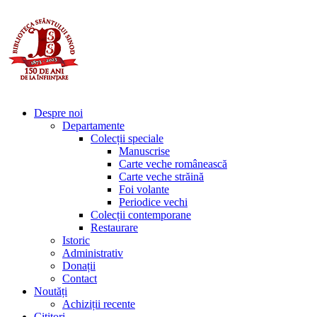
Despre noi
Departamente
Colecții speciale
Manuscrise
Carte veche românească
Carte veche străină
Foi volante
Periodice vechi
Colecții contemporane
Restaurare
Istoric
Administrativ
Donații
Contact
Noutăți
Achiziții recente
Cititori