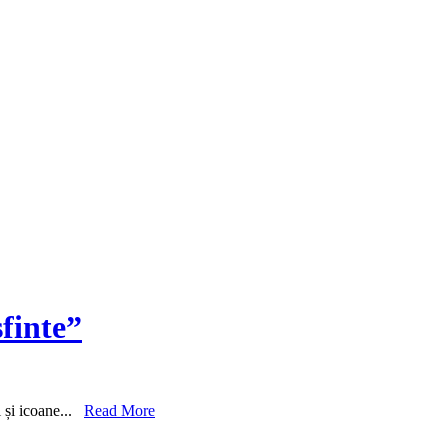
sfinte”
i și icoane...
Read More