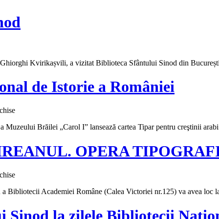
inod
 Ghiorghi Kvirikașvili, a vizitat Biblioteca Sfântului Sinod din Bucureșt
a
onal de Istorie a României
pentru
chise
Lansare
a Muzeului Brăilei „Carol I” lansează cartea Tipar pentru creştinii arab
de
carte
la
 IVIREANUL. OPERA TIPOGRAF
Muzeul
Național
de
pentru
chise
Istorie
Lansarea
a
 a Bibliotecii Academiei Române (Calea Victoriei nr.125) va avea loc l
volumului
României
ANTIM
IVIREANUL.
i Sinod la zilele Bibliotecii Naț
OPERA