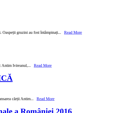
i. Oaspeții gruzini au fost întâmpinați...
Read More
i: Antim Ivireanul,...
Read More
ICĂ
ansarea cărții Antim...
Read More
ionale a României 2016