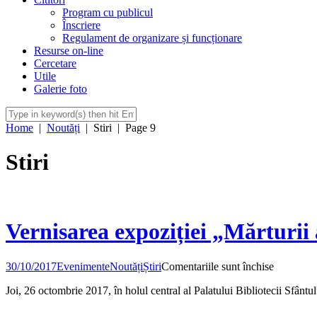
Program cu publicul
Înscriere
Regulament de organizare și funcționare
Resurse on-line
Cercetare
Utile
Galerie foto
Home
|
Noutăți
|
Stiri
|
Page 9
Stiri
Vernisarea expoziției „Mărturii a
pentru
30/10/2017
Evenimente
Noutăți
Știri
Comentariile sunt închise
Vernisare
Joi, 26 octombrie 2017, în holul central al Palatului Bibliotecii Sfântu
expoziției
„Mărturii
ale