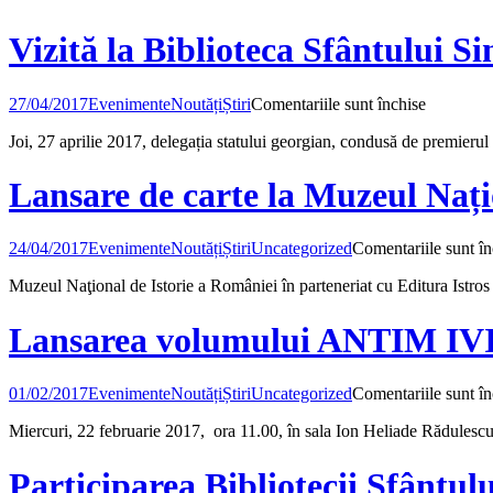
credinței
în
Vizită la Biblioteca Sfântului S
chipuri
și
icoane
pentru
27/04/2017
Evenimente
Noutăți
Știri
Comentariile sunt închise
sfinte”
Vizită
Joi, 27 aprilie 2017, delegația statului georgian, condusă de premierul
la
Bibliotec
Sfântului
Lansare de carte la Muzeul Nați
Sinod
24/04/2017
Evenimente
Noutăți
Știri
Uncategorized
Comentariile sunt în
Muzeul Naţional de Istorie a României în parteneriat cu Editura Istros 
Lansarea volumului ANTIM
01/02/2017
Evenimente
Noutăți
Știri
Uncategorized
Comentariile sunt în
Miercuri, 22 februarie 2017, ora 11.00, în sala Ion Heliade Rădulescu
Participarea Bibliotecii Sfântulu