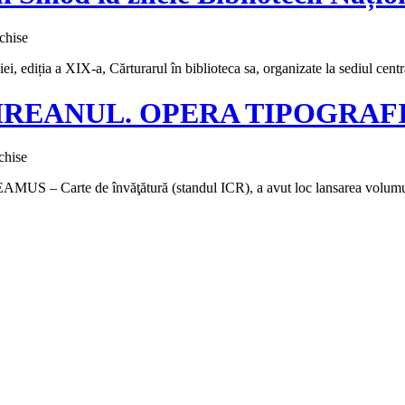
TIPOGRAFICĂ
pentru
chise
Participarea
ei, ediția a XIX-a, Cărturarul în biblioteca sa, organizate la sediul cent
Bibliotecii
Sfântului
Sinod
 IVIREANUL. OPERA TIPOGRAF
la
zilele
Bibliotecii
pentru
chise
Naționale
Lansarea
a
AMUS – Carte de învăţătură (standul ICR), a avut loc lansarea volumu
volumului
României
ANTIM
2016
IVIREANUL.
OPERA
TIPOGRAFICĂ