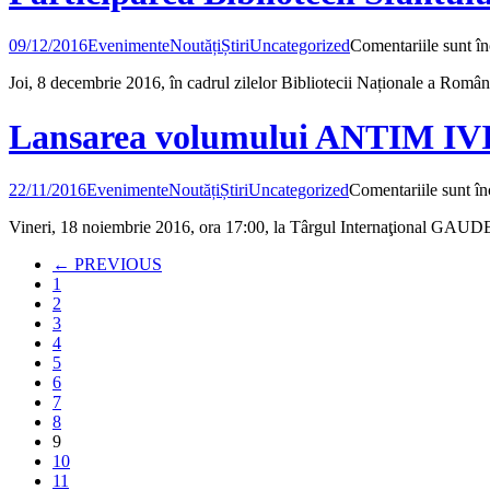
09/12/2016
Evenimente
Noutăți
Știri
Uncategorized
Comentariile sunt în
Joi, 8 decembrie 2016, în cadrul zilelor Bibliotecii Naționale a Români
Lansarea volumului ANTIM
22/11/2016
Evenimente
Noutăți
Știri
Uncategorized
Comentariile sunt în
Vineri, 18 noiembrie 2016, ora 17:00, la Târgul Internaţional GAUDE
← PREVIOUS
1
2
3
4
5
6
7
8
9
10
11