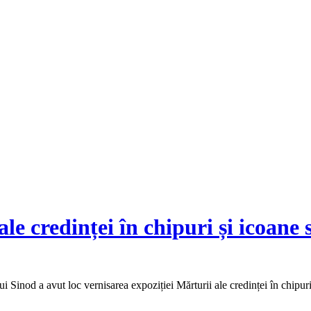
le credinței în chipuri și icoane 
a
lui Sinod a avut loc vernisarea expoziției Mărturii ale credinței în chipur