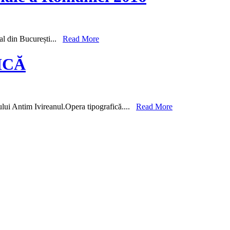
ral din București...
Read More
ICĂ
lui Antim Ivireanul.Opera tipografică....
Read More