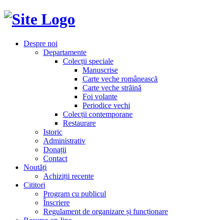
Despre noi
Departamente
Colecții speciale
Manuscrise
Carte veche românească
Carte veche străină
Foi volante
Periodice vechi
Colecții contemporane
Restaurare
Istoric
Administrativ
Donații
Contact
Noutăți
Achiziții recente
Cititori
Program cu publicul
Înscriere
Regulament de organizare și funcționare