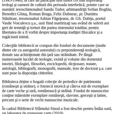
(1945-1948), la care au participat unii dintre cei mai importanţi
teologi şi oameni de cultură din perioada interbelică, printre care se
numără: ieroschimonahul Sandu Tudor, arhimandriţii Sofian Boghiu,
Benedict Ghiuş, Roman Braga, Felix Dubneac, pr. Dumitru
Stăniloae, ieromonahul Adrian Făgeţeanu, dr. Gh. Dabija, poetul
Vasile Voiculescu ş.a., unii fiind martirizaţi sau având de suferit ani
grei de temniţă şi torturi din partea sistemului totalitar, pentru
libertatea de a fi vorbit despre importanţa tradiţiei filocalice şi a
rugăciunii inimii.
Colecţiile bibliotecii se compun din fonduri de documente (multe
dintre ele cu autograful autorului) cu preponderenţă teologică,
donate sau achiziţionate din ţară sau străinătate. Pe lângă
numeroasele lucrări de teologie, există şi volume din domeniul
istoriei, filologiei, filosofiei, enciclopedii, dicţionare, tratate,
antologii, bibliografii, monografii, manuale, teze de doctorat ş.a. care
sunt puse la dispoziţia cititorilor.
Biblioteca deţine o bogată colecţie de periodice de patrimoniu
(româneşti şi străine), o fototecă istorică şi câteva mii de exemplare
de carte veche şi rară, românească şi străină. Fondul de manuscrise
conţine măiestrite exemplare româneşti, slavone, greceşti și latine,
precum şi o serie de vechi manuscrise muzicale.
În cadrul Bibliotecii Sfântului Sinod a fost deschis pentru întâia oară,
un laborator de restaurare carte (2010).