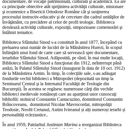
documentare, de vocaţie patrimonială, culturală şi academică. Ea are
ca principale obiective atât sprijinirea activităţii culturale, misionare
şi ecumenice a Bisericii Ortodoxe Române cât şi susţinerea
procesului instructiv-educativ şi de cercetare din cadrul unităţilor de
învăţământ, cu precădere al celor de profil teologic. Biblioteca
derulează activităţi culturale, expoziţii, simpozioane comemorări şi
întâlniri tematice.
Biblioteca Sfântului Sinod s-a constituit în anul 1877, începând cu
preluarea unui număr de lucrări de la Mănăstirea Hurezi, în scopul
înfiinţării unui fond de carte care să servească spre documentare,
ierarhilor Sfântului Sinod. Adăpostită, pe rând, în mai multe locaţii,
Biblioteca Sfântului Sinod a funcţionat din 1912, neîntrerupt până
astăzi, în Palatul Sfântului Sinod (inaugurat în data de 10 oct. 1912)
de la Mănăstirea Antim. În timp, în colecţiile sale, s-au adăugat
fondurile vechii biblioteci a Mitropoliei (depozitată un timp la
Seminarul Central şi la Internatul Facultăţii de Teologie din
Bucureşti). În acestea se regăsesc numeroase cărţi din vechile
biblioteci medievale româneşti care au aparţinut unor cunoscuţi
bibliofili: stolnicul Constantin Cantacuzino, domnitorul Constantin
Brâncoveanu, domnitorul Nicolae Mavrocordat, mitropoliţii
Teodosie, Neofit Cretanul, Antim Ivireanul și alți numeroși ierarhi și
personalități ecleziastice..
În anul 1959, Patriarhul
Justinian Marina
a reorganizat Biblioteca