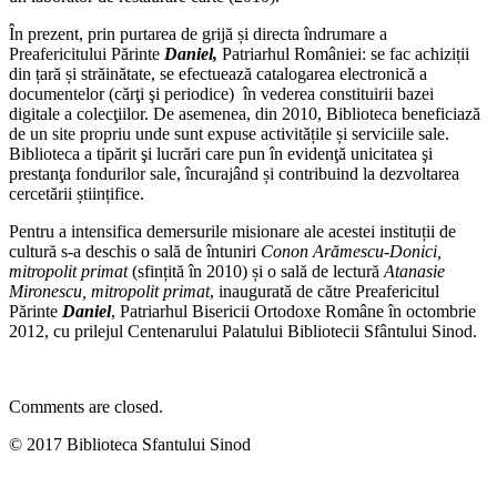
În prezent, prin purtarea de grijă și directa îndrumare a
Preafericitului Părinte
Daniel,
Patriarhul României: se fac achiziții
din țară și străinătate, se efectuează catalogarea electronică a
documentelor (cărţi şi periodice) în vederea constituirii bazei
digitale a colecţiilor. De asemenea, din 2010, Biblioteca beneficiază
de un site propriu unde sunt expuse activitățile și serviciile sale.
Biblioteca a tipărit şi lucrări care pun în evidenţă unicitatea şi
prestanţa fondurilor sale, încurajând și contribuind la dezvoltarea
cercetării științifice.
Pentru a intensifica demersurile misionare ale acestei instituții de
cultură s-a deschis o sală de întuniri
Conon Arămescu-Donici,
mitropolit primat
(sfințită în 2010) și o sală de lectură
Atanasie
Mironescu, mitropolit primat
, inaugurată de către Preafericitul
Părinte
Daniel
, Patriarhul Bisericii Ortodoxe Române în octombrie
2012, cu prilejul Centenarului Palatului Bibliotecii Sfântului Sinod.
Comments are closed.
© 2017 Biblioteca Sfantului Sinod