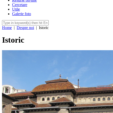
Resurse on-line
Cercetare
Utile
Galerie foto
Home
|
Despre noi
|
Istoric
Istoric