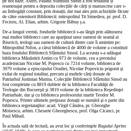
pe noi baze. Astfel, Palatul Sfântului Sinod a fost restaurat și
reamenajat pentru a depozita colecțiile de cărți și manuscrise care s-
au îmbogățit constant, prin donații, dar mai ales prin achizițiile făcute
de către ostenitorii Bibliotecii: mitropolitul Tit Simedrea, pr. prof. D.
Fecioru, Al. Elian, arhim. Grigorie Băbuș ș.a.
De-a lungul vremii, fondurile bibliotecii s-au lărgit prin alăturarea
mai multor biblioteci care au aparţinut unor oameni de seamă ai
Bisericii, teologi sau oameni de cultură dintre care îi amintim pe:
Mitropolitul Nifon, a cărui bibliotecă de 4000 de volume a constituit
baza fondului Bibliotecii Sfântului Sinod. La aceasta s-a adăugat
biblioteca Mănăstirii Antim cu 973 de volume, cea a preotului
academician Nicolae M. Popescu cu 7214 volume, biblioteca de
3979 volume a episcopului Oradiei, Nicolae Popoviciu prigonit şi
exilat de regimul totalitar, precum şi multele cărţi donate de
Patriarhul Justinian Marina. Colecţiile Bibliotecii Sfântului Sinod au
fost completate cu 8819 dublete de la biblioteca Facultăţii de
Teologie din Bucureşti şi 3819 volume de la biblioteca Reşedinţei
Patriarhale, dar şi cu biblioteca profesorului martir Teodor M.
Popescu. Printre ultimele preţioase donaţii se numără şi o parte din
biblioteca regretataţilor: acad. Virgil Cândea, pr. Gheorghe
Moisescu, arhim. Chesarie Gheorghescu, prof. Olga Cicanci, pr.
Paul Mihail.
În actuala sală de lectură, au avut loc şi conferinţele
Rugului Aprins