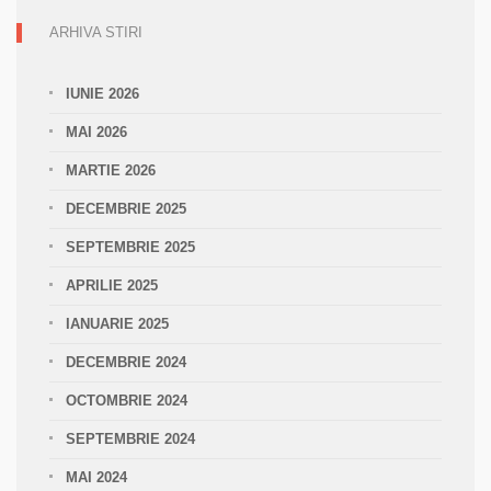
ERC
ARHIVA STIRI
TYPARABIC
Project,
September
IUNIE 2026
5-
6
MAI 2026
2022
MARTIE 2026
DECEMBRIE 2025
SEPTEMBRIE 2025
APRILIE 2025
IANUARIE 2025
DECEMBRIE 2024
OCTOMBRIE 2024
SEPTEMBRIE 2024
MAI 2024