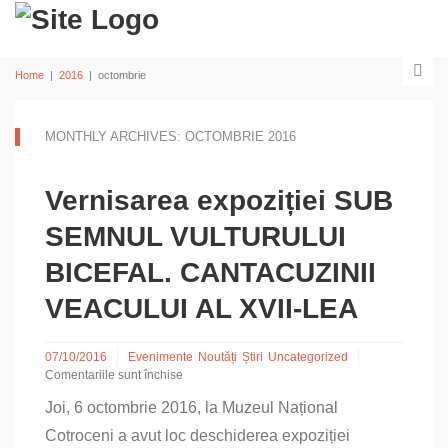
Home
|
2016
|
octombrie
MONTHLY ARCHIVES: OCTOMBRIE 2016
Vernisarea expoziției SUB
SEMNUL VULTURULUI
BICEFAL. CANTACUZINII
VEACULUI AL XVII-LEA
07/10/2016
Evenimente
Noutăți
Știri
Uncategorized
Comentariile sunt închise
pentru
Joi, 6 octombrie 2016, la Muzeul Național
Vernisarea
expoziției
Cotroceni a avut loc deschiderea expoziției
SUB