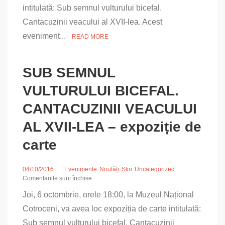
intitulată: Sub semnul vulturului bicefal.
SEMNUL
VULTURULUI
Cantacuzinii veacului al XVII-lea. Acest
BICEFAL.
CANTACUZINII
eveniment...
READ MORE
VEACULUI
AL
XVII-
SUB SEMNUL
LEA
VULTURULUI BICEFAL.
CANTACUZINII VEACULUI
AL XVII-LEA – expoziție de
carte
04/10/2016
Evenimente
Noutăți
Știri
Uncategorized
Comentariile sunt închise
pentru
Joi, 6 octombrie, orele 18:00, la Muzeul Național
SUB
SEMNUL
Cotroceni, va avea loc expoziția de carte intitulată:
VULTURULUI
Sub semnul vulturului bicefal. Cantacuzinii
BICEFAL.