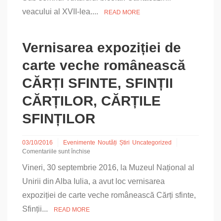
CANTACUZINII
veacului al XVII-lea....
READ MORE
VEACULUI
AL
XVII-
LEA
Vernisarea expoziției de
–
expoziție
carte veche românească
de
carte
CĂRȚI SFINTE, SFINȚII
CĂRȚILOR, CĂRȚILE
SFINȚILOR
03/10/2016
Evenimente
Noutăți
Știri
Uncategorized
Comentariile sunt închise
pentru
Vineri, 30 septembrie 2016, la Muzeul Național al
Vernisarea
expoziției
Unirii din Alba Iulia, a avut loc vernisarea
de
expoziției de carte veche românească Cărți sfinte,
carte
veche
Sfinții...
READ MORE
românească