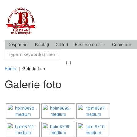
Despre noi
Noutăți
Cititori
Resurse on-line
Cercetare
Home
|
Galerie foto
Galerie foto