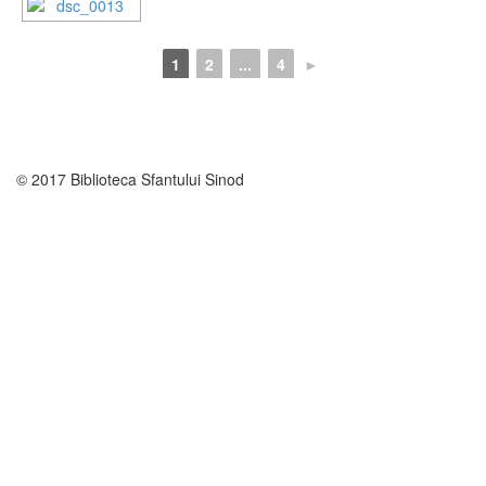
1
2
...
4
►
© 2017 Biblioteca Sfantului Sinod