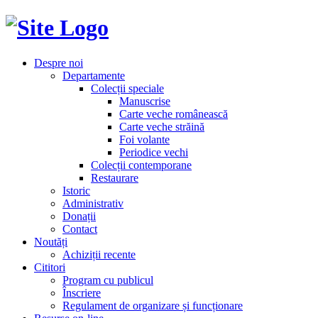
Despre noi
Departamente
Colecții speciale
Manuscrise
Carte veche românească
Carte veche străină
Foi volante
Periodice vechi
Colecții contemporane
Restaurare
Istoric
Administrativ
Donații
Contact
Noutăți
Achiziții recente
Cititori
Program cu publicul
Înscriere
Regulament de organizare și funcționare