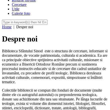
Resurse on-line
Cercetare
Utile
Galerie foto
Home
|
Despre noi
Despre noi
Biblioteca Sfântului Sinod este o structura de cercetare, informare si
documentare, de vocatie patrimoniala, culturala si academica. Ea are
ca principale obiective sprijinirea activitatii culturale, misionare si
ecumenice a Bisericii Ortodoxe Române precum si sustinerea
procesului instructiv-educativ si de cercetare din cadrul unitatilor de
învatamânt, cu precadere de profil teologic. Biblioteca deruleaza
activitati culturale, comemorari, expozitii, simpozioane si întâlniri
tematice.
Colectiile bibliotecii se compun din fonduri de documente (multe
dintre ele cu autograful autorului) cu preponderenta teologica,
donate sau achizitionate din tara sau strainatate. Pe lânga lucrarile de
teologie, exista si volume din domeniul istoriei, filologiei, filosofiei,
stiintei, enciclopedii, dictionare, tratate, antologii, bibliografii,