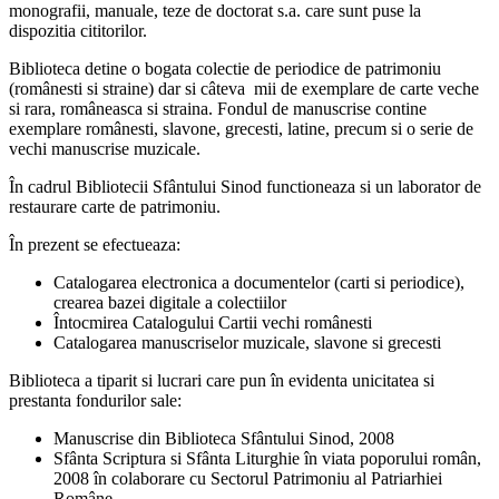
monografii, manuale, teze de doctorat s.a. care sunt puse la
dispozitia cititorilor.
Biblioteca detine o bogata colectie de periodice de patrimoniu
(românesti si straine) dar si câteva mii de exemplare de carte veche
si rara, româneasca si straina. Fondul de manuscrise contine
exemplare românesti, slavone, grecesti, latine, precum si o serie de
vechi manuscrise muzicale.
În cadrul Bibliotecii Sfântului Sinod functioneaza si un laborator de
restaurare carte de patrimoniu.
În prezent se efectueaza:
Catalogarea electronica a documentelor (carti si periodice),
crearea bazei digitale a colectiilor
Întocmirea Catalogului Cartii vechi românesti
Catalogarea manuscriselor muzicale, slavone si grecesti
Biblioteca a tiparit si lucrari care pun în evidenta unicitatea si
prestanta fondurilor sale:
Manuscrise din Biblioteca Sfântului Sinod, 2008
Sfânta Scriptura si Sfânta Liturghie în viata poporului român,
2008 în colaborare cu Sectorul Patrimoniu al Patriarhiei
Române