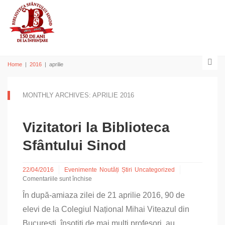
Home
|
2016
|
aprilie
MONTHLY ARCHIVES: APRILIE 2016
Vizitatori la Biblioteca
Sfântului Sinod
22/04/2016
Evenimente
Noutăți
Știri
Uncategorized
Comentariile sunt închise
pentru
În după-amiaza zilei de 21 aprilie 2016, 90 de
Vizitatori
la
elevi de la Colegiul Național Mihai Viteazul din
Biblioteca
București, însoțiți de mai mulți profesori, au...
Sfântului