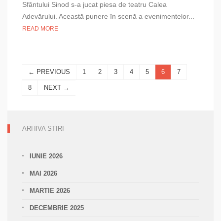
ADEVĂRULUI
Sfântului Sinod s-a jucat piesa de teatru Calea
–
Adevărului. Această punere în scenă a evenimentelor...
piesă
READ MORE
de
teatru
la
Biblioteca
Sfântului
← PREVIOUS
1
2
3
4
5
6
7
Sinod
8
NEXT →
ARHIVA STIRI
IUNIE 2026
MAI 2026
MARTIE 2026
DECEMBRIE 2025