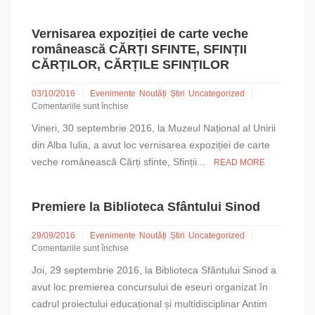
VEACULUI
AL
XVII-
Vernisarea expoziției de carte veche
LEA
românească CĂRȚI SFINTE, SFINȚII
–
CĂRȚILOR, CĂRȚILE SFINȚILOR
expoziție
de
carte
03/10/2016
Evenimente
Noutăți
Știri
Uncategorized
Comentariile sunt închise
pentru
Vineri, 30 septembrie 2016, la Muzeul Național al Unirii
Vernisarea
expoziției
din Alba Iulia, a avut loc vernisarea expoziției de carte
de
veche românească Cărți sfinte, Sfinții...
READ MORE
carte
veche
românească
Premiere la Biblioteca Sfântului Sinod
CĂRȚI
SFINTE,
SFINȚII
29/09/2016
Evenimente
Noutăți
Știri
Uncategorized
CĂRȚILOR,
Comentariile sunt închise
CĂRȚILE
pentru
Joi, 29 septembrie 2016, la Biblioteca Sfântului Sinod a
SFINȚILOR
Premiere
la
avut loc premierea concursului de eseuri organizat în
Biblioteca
cadrul proiectului educațional și multidisciplinar Antim
Sfântului