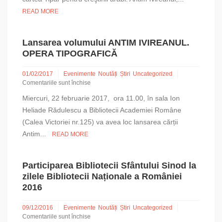
la
READ MORE
Muzeul
Național
de
Istorie
Lansarea volumului ANTIM IVIREANUL.
a
OPERA TIPOGRAFICĂ
României
01/02/2017
Evenimente
Noutăți
Știri
Uncategorized
Comentariile sunt închise
pentru
Miercuri, 22 februarie 2017, ora 11.00, în sala Ion
Lansarea
volumului
Heliade Rădulescu a Bibliotecii Academiei Române
ANTIM
(Calea Victoriei nr.125) va avea loc lansarea cărții
IVIREANUL.
Antim...
READ MORE
OPERA
TIPOGRAFICĂ
Participarea Bibliotecii Sfântului Sinod la
zilele Bibliotecii Naționale a României
2016
09/12/2016
Evenimente
Noutăți
Știri
Uncategorized
Comentariile sunt închise