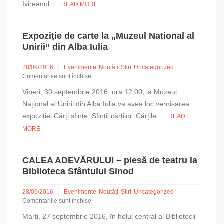
Ivireanul...
READ MORE
Sinod
Expoziție de carte la „Muzeul National al
Unirii” din Alba Iulia
28/09/2016
Evenimente
Noutăți
Știri
Uncategorized
Comentariile sunt închise
pentru
Vineri, 30 septembrie 2016, ora 12:00, la Muzeul
Expoziție
de
Național al Unirii din Alba Iulia va avea loc vernisarea
carte
expoziției Cărți sfinte, Sfinții cărților, Cărțile...
READ
la
MORE
„Muzeul
National
al
Unirii”
CALEA ADEVĂRULUI – piesă de teatru la
din
Biblioteca Sfântului Sinod
Alba
Iulia
28/09/2016
Evenimente
Noutăți
Știri
Uncategorized
Comentariile sunt închise
pentru
Marți, 27 septembrie 2016, în holul central al Bibliotecii
CALEA