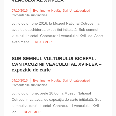
VEACULUI AL XVII-LEA
07/10/2016
Evenimente
Noutăți
Știri
Uncategorized
Comentariile sunt închise
pentru
Joi, 6 octombrie 2016, la Muzeul Național Cotroceni a
Vernisarea
expoziției
avut loc deschiderea expoziției intitulată: Sub semnul
SUB
vulturului bicefal. Cantacuzinii veacului al XVII-lea. Acest
SEMNUL
eveniment...
READ MORE
VULTURULUI
BICEFAL.
CANTACUZINII
VEACULUI
SUB SEMNUL VULTURULUI BICEFAL.
AL
CANTACUZINII VEACULUI AL XVII-LEA –
XVII-
expoziție de carte
LEA
04/10/2016
Evenimente
Noutăți
Știri
Uncategorized
Comentariile sunt închise
pentru
Joi, 6 octombrie, orele 18:00, la Muzeul Național
SUB
SEMNUL
Cotroceni, va avea loc expoziția de carte intitulată: Sub
VULTURULUI
semnul vulturului bicefal. Cantacuzinii veacului al XVII-
BICEFAL.
lea....
READ MORE
CANTACUZINII