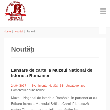
Home
|
Noutăți
|
Page 6
Noutăți
Lansare de carte la Muzeul Național de
Istorie a României
24/04/2017
Evenimente
Noutăți
Știri
Uncategorized
Comentariile sunt închise
pentru
Muzeul Naţional de Istorie a României în parteneriat cu
Lansare
de
Editura Istros a Muzeului Brăilei „Carol I” lansează
carte
cartea Tipar pentru creştinii arabi: Antim Ivireanul,...