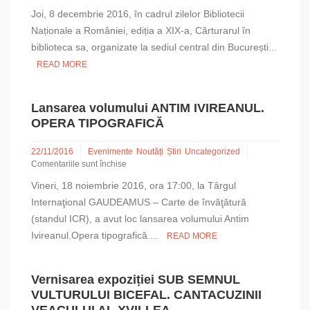
pentru
Joi, 8 decembrie 2016, în cadrul zilelor Bibliotecii
Participarea
Bibliotecii
Naționale a României, ediția a XIX-a, Cărturarul în
Sfântului
biblioteca sa, organizate la sediul central din București...
Sinod
READ MORE
la
zilele
Bibliotecii
Naționale
Lansarea volumului ANTIM IVIREANUL.
a
OPERA TIPOGRAFICĂ
României
2016
22/11/2016
Evenimente
Noutăți
Știri
Uncategorized
Comentariile sunt închise
pentru
Vineri, 18 noiembrie 2016, ora 17:00, la Târgul
Lansarea
volumului
Internaţional GAUDEAMUS – Carte de învăţătură
ANTIM
(standul ICR), a avut loc lansarea volumului Antim
IVIREANUL.
Ivireanul.Opera tipografică....
READ MORE
OPERA
TIPOGRAFICĂ
Vernisarea expoziției SUB SEMNUL
VULTURULUI BICEFAL. CANTACUZINII