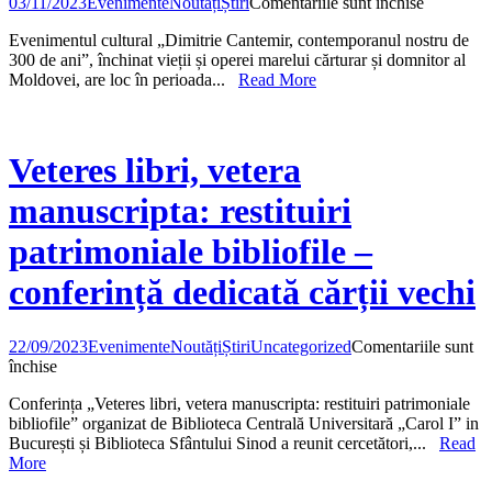
pentru
03/11/2023
Evenimente
Noutăți
Știri
Comentariile sunt închise
Dimitrie
Evenimentul cultural „Dimitrie Cantemir, contemporanul nostru de
Cantemir,
300 de ani”, închinat vieții și operei marelui cărturar și domnitor al
contempo
Moldovei, are loc în perioada...
Read More
nostru
de
300
de
ani
Veteres libri, vetera
manuscripta: restituiri
patrimoniale bibliofile –
conferință dedicată cărții vechi
22/09/2023
Evenimente
Noutăți
Știri
Uncategorized
Comentariile sunt
pentru
închise
Veteres
Confe­rința „Veteres libri, vetera manuscripta: restituiri patrimoniale
libri,
bibliofile” organizat de Biblioteca Centrală Universitară „Carol I” in
vetera
București și Biblioteca Sfântului Sinod a reunit cercetători,...
Read
manuscripta:
More
restituiri
patrimoniale