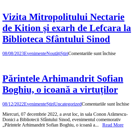
bibliofile
–
conferință
Vizita Mitropolitului Nectarie
dedicată
cărții
de Kition și exarh de Lefcara la
vechi
Biblioteca Sfântului Sinod
pentru
08/08/2023
Evenimente
Noutăți
Știri
Comentariile sunt închise
Vizita
Mitropoli
Nectarie
de
Părintele Arhimandrit Sofian
Kition
și
Boghiu, o icoană a virtuților
exarh
de
Lefcara
pe
08/12/2022
Evenimente
Știri
Uncategorized
Comentariile sunt închise
la
Pă
Bibliotec
Miercuri, 07 decembrie 2022, a avut loc, in sala Conon Arămescu-
Ar
Sfântului
Donici a Bibliotecii Sfântului Sinod, evenimentul comemorativ
So
Sinod
„Părintele Arhimandrit Sofian Boghiu, o icoană a...
Read More
Bo
o