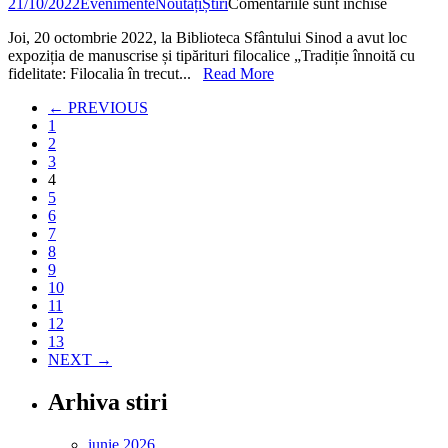
pentru
21/10/2022
Evenimente
Noutăți
Știri
Comentariile sunt închise
Tradiție
Joi, 20 octombrie 2022, la Biblioteca Sfântului Sinod a avut loc
înnoită
expoziția de manuscrise și tipărituri filocalice „Tradiție înnoită cu
cu
fidelitate: Filocalia în trecut...
Read More
fidelitate:
Filocalia
← PREVIOUS
în
1
trecut
2
și
3
astăzi
4
–
5
expoziția
6
de
7
manuscri
8
și
9
tipărituri
10
filocalice
11
12
13
NEXT →
Arhiva stiri
iunie 2026