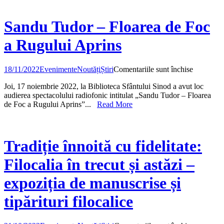
ic
a
vir
Sandu Tudor – Floarea de Foc
a Rugului Aprins
pentru
18/11/2022
Evenimente
Noutăți
Știri
Comentariile sunt închise
Sandu
Joi, 17 noiembrie 2022, la Biblioteca Sfântului Sinod a avut loc
Tudor
audierea spectacolului radiofonic intitulat „Sandu Tudor – Floarea
–
de Foc a Rugului Aprins”...
Read More
Floarea
de
Foc
a
Rugului
Tradiție înnoită cu fidelitate:
Aprins
Filocalia în trecut și astăzi –
expoziția de manuscrise și
tipărituri filocalice