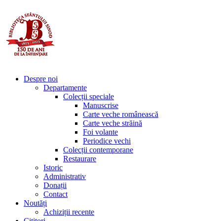
Despre noi
Departamente
Colecții speciale
Manuscrise
Carte veche românească
Carte veche străină
Foi volante
Periodice vechi
Colecții contemporane
Restaurare
Istoric
Administrativ
Donații
Contact
Noutăți
Achiziții recente
Cititori