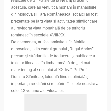
realizate de Sf. Paisie de la Neamț și ucenicii
filocalice
acestuia, care au viețuit ca monahi în mănăstirile
din Moldova și Țara Românească. Tot aici au fost
prezentate pe larg viața și activitatea sfinților care
au revigorat viața monahală de pe teritoriu
românesc în secolele XVIII-XX.
De asemenea, au fost amintite și întâlnirile
duhovnicești din cadrul grupului „Rugul Aprins”,
precum și strădaniile de traducere și publicare a
textelor filocalice în limba română de „cel mai
mare teolog al secolului al XX-lea”, Pr. Prof.
Dumitru Stăniloae, totodată fiind subliniată și
importanța reeditării și retipăririi în zilele noastre a
celor 12 volume ale Filocaliei.