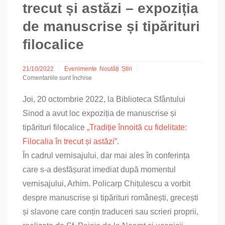
trecut și astăzi – expoziția
de manuscrise și tipărituri
filocalice
21/10/2022
Evenimente
Noutăți
Știri
Comentariile sunt închise
pentru
Tradiție
Joi, 20 octombrie 2022, la Biblioteca Sfântului
înnoită
Sinod a avut loc expoziția de manuscrise și
cu
fidelitate:
tipărituri filocalice
„Tradiție înnoită cu fidelitate:
Filocalia
în
Filocalia în trecut și astăzi”
.
trecut
În cadrul vernisajului, dar mai ales în conferința
și
astăzi
care s-a desfășurat imediat după momentul
–
vernisajului, Arhim. Policarp Chițulescu a vorbit
expoziția
de
despre manuscrise și tipărituri românești, grecești
manuscrise
și slavone care conțin traduceri sau scrieri proprii,
și
tipărituri