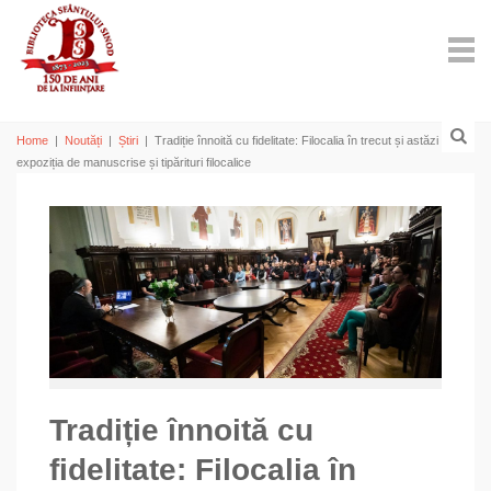
Home
|
Noutăți
|
Știri
|
Tradiție înnoită cu fidelitate: Filocalia în trecut și astăzi –
expoziția de manuscrise și tipărituri filocalice
Tradiție înnoită cu
fidelitate: Filocalia în