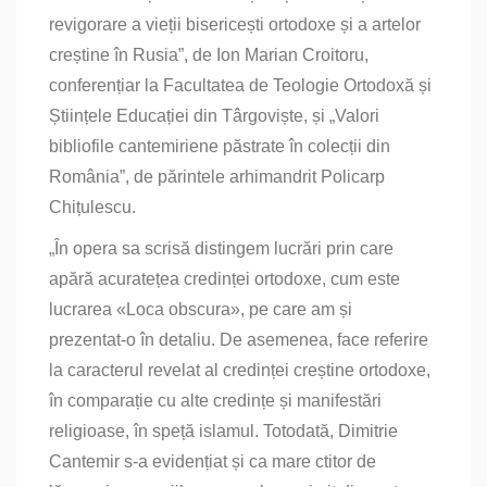
revigorare a vieții bisericești ortodoxe și a artelor
creștine în Rusia”, de Ion Marian Croitoru,
conferențiar la Facultatea de Teologie Ortodoxă și
Științele Educației din Târgoviște, și „Valori
bibliofile cantemiriene păstrate în colecții din
România”, de părintele arhimandrit Policarp
Chițulescu.
„În opera sa scrisă distingem lucrări prin care
apără acuratețea credinței ortodoxe, cum este
lucrarea «Loca obscura», pe care am și
prezentat‑o în detaliu. De asemenea, face referire
la caracterul revelat al credinței creștine ortodoxe,
în comparație cu alte credințe și manifestări
religioase, în speță islamul. Totodată, Dimitrie
Cantemir s‑a evidențiat și ca mare ctitor de