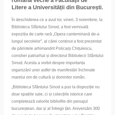
română veche a Facultății de
Litere a Universității din București.
În deschiderea ce a avut loc vineri, 3 noiembrie, la
Biblioteca Sfântului Sinod, a fost vernisată
expoziția de carte rară „Opera cantemiriană de‑a
lungul secolelor”, al cărei conținut a fost prezentat
de părintele arhimandrit Policarp Chițulescu,
consilier patriarhal și directorul Bibliotecii Sfântului
Sinod. Acesta a vorbit despre importanța
organizării unei astfel de manifestări închinate
marelui om de cultură și domnitor român.
„Biblioteca Sfântului Sinod a pus la dispoziție nu
doar spațiile sale, ci și colecțiile istorice care
completează valorile bibliofile din peisajul
bucureștean, dar și al întregii țări. Aniversăm 300