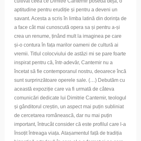
cultivat ceea ce Dimitre Cantemir poseda deja, o
aptitudine pentru erudiție și pentru a deveni un
savant. Acesta a scris în limba latină din dorința de
a face cât mai cunoscută opera sa și pentru a‑și
crea un renume, ținând mult la imaginea pe care
și‑o contura în fața marilor oameni de cultură ai
vremii. Titlul colocviului de astăzi mi se pare foarte
inspirat pentru că, într‑adevăr, Cantemir nu a
încetat să fie contemporanul nostru, deoarece încă
sunt surprinzătoare operele sale. (…) Debutăm cu
această expoziție care va fi urmată de câteva
comunicări dedicate lui Dimitrie Cantemir, teologul
și gânditorul creștin, un aspect mai puțin subliniat
de cercetarea românească, dar nu mai puțin
important, întrucât consider că este profilul care l‑a
însoțit întreaga viața. Atașamentul față de tradiția