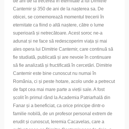
de ani de la trecerea în eternitate a lui Dimitrie
Cantemir și 350 de ani de la nașterea sa. De
obicei, se comemorează momentul trecerii în
eternitate ca fiind o altă naștere, către o lume
superioară și netrecătoare. Acest soroc ne‑a
adunat și ne face să redescoperim viața și mai
ales opera lui Dimitrie Cantemir, care continuă să
fie studiată, publicată și are nevoie în continuare
să fie analizată și fructificată în cercetări. Dimitrie
Cantemir este bine cunoscut nu numai în
România, ci și peste hotare, acolo unde a petrecut
de fapt cea mai mare parte a vieții sale. A fost
școlit în primul rând la Academia Patriarhală din
Fanar și a beneficiat, ca orice principe dintr‑o
familie nobilă, de un profesor personal extrem de
erudit și cunoscut, Ieremia Cacavelas, care a