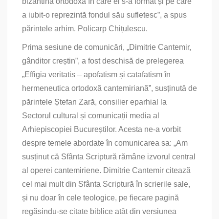
bizantină ortodoxă în care el s‑a format și pe care
a iubit‑o reprezintă fondul său sufletesc”, a spus
părintele arhim. Policarp Chițulescu.
Prima sesiune de comunicări, „Dimitrie Cantemir,
gânditor creștin”, a fost deschisă de prelegerea
„Effigia veritatis – apofatism și catafatism în
hermeneutica ortodoxă cantemiriană”, susținută de
părintele Ștefan Zară, consilier eparhial la
Sectorul cultural și comunicații media al
Arhiepiscopiei Bucureștilor. Acesta ne‑a vorbit
despre temele abordate în comunicarea sa: „Am
susținut că Sfânta Scriptură rămâne izvorul central
al operei cantemiriene. Dimitrie Cantemir citează
cel mai mult din Sfânta Scriptură în scrierile sale,
și nu doar în cele teologice, pe fiecare pagină
regăsindu‑se citate biblice atât din versiunea