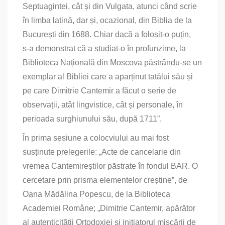
Septuagintei, cât și din Vulgata, atunci când scrie
în limba latină, dar și, ocazional, din Biblia de la
București din 1688. Chiar dacă a folosit‑o puțin,
s‑a demonstrat că a studiat‑o în profunzime, la
Biblioteca Națională din Moscova păstrându‑se un
exemplar al Bibliei care a aparținut tatălui său și
pe care Dimitrie Cantemir a făcut o serie de
observații, atât lingvistice, cât și personale, în
perioada surghiunului său, după 1711”.
În prima sesiune a colocviului au mai fost
susținute prelegerile: „Acte de cancelarie din
vremea Cantemireștilor păstrate în fondul BAR. O
cercetare prin prisma elementelor creștine”, de
Oana Mădălina Popescu, de la Biblioteca
Academiei Române; „Dimitrie Cantemir, apărător
al autenticității Ortodoxiei și inițiatorul mișcării de