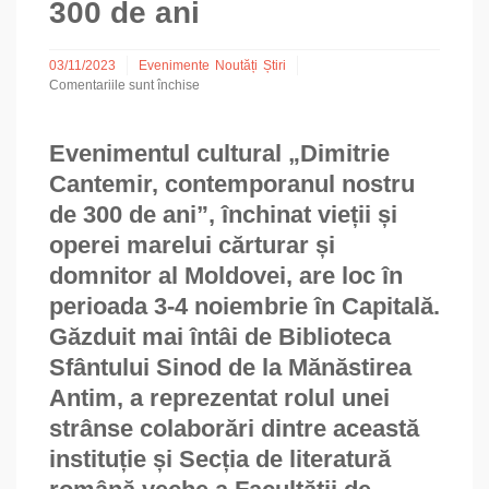
300 de ani
03/11/2023
Evenimente
Noutăți
Știri
Comentariile sunt închise
pentru
Dimitrie
Cantemir,
Evenimentul cultural „Dimitrie
contemporanul
Cantemir, contemporanul nostru
nostru
de
de 300 de ani”, închinat vieții și
300
operei marelui cărturar și
de
ani
domnitor al Moldovei, are loc în
perioada 3‑4 noiembrie în Capitală.
Găzduit mai întâi de Biblioteca
Sfântului Sinod de la Mănăstirea
Antim, a reprezentat rolul unei
strânse colaborări dintre această
instituție și Secția de literatură