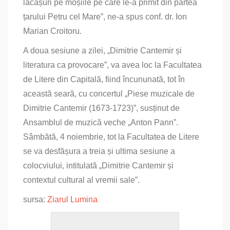
lăcașuri pe moșiile pe care le‑a primit din partea
țarului Petru cel Mare”, ne‑a spus conf. dr. Ion
Marian Croitoru.
A doua sesiune a zilei, „Dimitrie Cantemir și
literatura ca provocare”, va avea loc la Facultatea
de Litere din Capitală, fiind încununată, tot în
această seară, cu concertul „Piese muzicale de
Dimitrie Cantemir (1673‑1723)”, susținut de
Ansamblul de muzică veche „Anton Pann”.
Sâmbătă, 4 noiembrie, tot la Facultatea de Litere
se va desfășura a treia și ultima sesiune a
colocviului, intitulată „Dimitrie Cantemir și
contextul cultural al vremii sale”.
sursa:
Ziarul Lumina