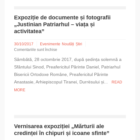
Expoziție de documente și fotografii
„Justinian Patriarhul – viața și
activitatea”
30/10/2017
Evenimente
Noutăți
Știri
Comentariile sunt închise
pentru
Sâmbătă, 28 octombrie 2017, după ședința solemnă a
Expoziție
de
Sfântului Sinod, Preafericitul Părinte Daniel, Patriarhul
documente
Bisericii Ortodoxe Române, Preafericitul Părinte
și
Anastasie, Arhiepiscopul Tiranei, Durrësului și...
READ
fotografii
„Justinian
MORE
Patriarhul
–
viața
și
activitatea”
Vernisarea expoziției „Mărturii ale
credinței în chipuri și icoane sfinte”