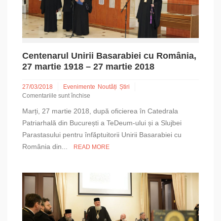
Centenarul Unirii Basarabiei cu România,
27 martie 1918 – 27 martie 2018
27/03/2018
Evenimente
Noutăți
Știri
Comentariile sunt închise
pentru
Marți, 27 martie 2018, după oficierea în Catedrala
Centenarul
Unirii
Patriarhală din București a TeDeum-ului și a Slujbei
Basarabiei
Parastasului pentru înfăptuitorii Unirii Basarabiei cu
cu
România din...
READ MORE
România,
27
martie
1918
–
27
martie
2018