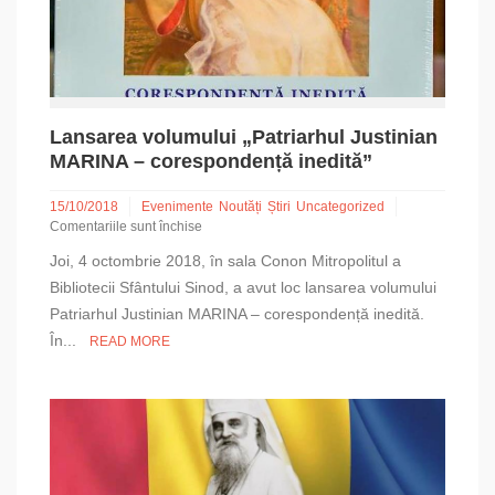
Lansarea volumului „Patriarhul Justinian
MARINA – corespondență inedită”
15/10/2018
Evenimente
Noutăți
Știri
Uncategorized
Comentariile sunt închise
pentru
Joi, 4 octombrie 2018, în sala Conon Mitropolitul a
Lansarea
volumului
Bibliotecii Sfântului Sinod, a avut loc lansarea volumului
„Patriarhul
Patriarhul Justinian MARINA – corespondență inedită.
Justinian
În...
READ MORE
MARINA
–
corespondență
inedită”