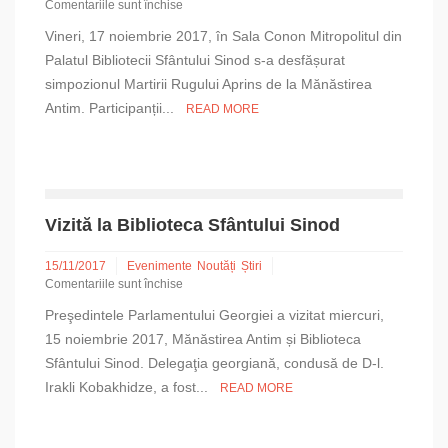
Comentariile sunt închise
pentru
Vineri, 17 noiembrie 2017, în Sala Conon Mitropolitul din
Martirii
Rugului
Palatul Bibliotecii Sfântului Sinod s-a desfășurat
Aprins
simpozionul Martirii Rugului Aprins de la Mănăstirea
de
Antim. Participanții...
READ MORE
la
Mănăstirea
Antim
Vizită la Biblioteca Sfântului Sinod
15/11/2017
Evenimente
Noutăți
Știri
Comentariile sunt închise
pentru
Preşedintele Parlamentului Georgiei a vizitat miercuri,
Vizită
la
15 noiembrie 2017, Mănăstirea Antim și Biblioteca
Biblioteca
Sfântului Sinod. Delegaţia georgiană, condusă de D-l.
Sfântului
Irakli Kobakhidze, a fost...
READ MORE
Sinod