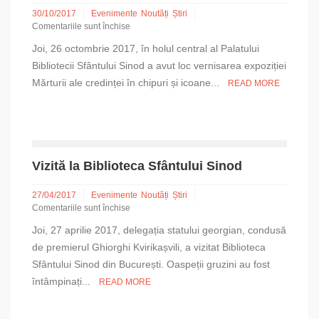
30/10/2017
Evenimente
Noutăți
Știri
Comentariile sunt închise
pentru
Joi, 26 octombrie 2017, în holul central al Palatului
Vernisarea
expoziției
Bibliotecii Sfântului Sinod a avut loc vernisarea expoziției
„Mărturii
Mărturii ale credinței în chipuri și icoane...
READ MORE
ale
credinței
în
chipuri
și
icoane
Vizită la Biblioteca Sfântului Sinod
sfinte”
27/04/2017
Evenimente
Noutăți
Știri
Comentariile sunt închise
pentru
Joi, 27 aprilie 2017, delegația statului georgian, condusă
Vizită
la
de premierul Ghiorghi Kvirikașvili, a vizitat Biblioteca
Biblioteca
Sfântului Sinod din București. Oaspeții gruzini au fost
Sfântului
întâmpinați...
READ MORE
Sinod