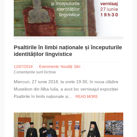
de
fotografii,
cărți
și
documente
Psaltirile în limbi naționale și începuturile
identităților lingvistice
12/07/2018
Evenimente
Noutăți
Știri
Comentariile sunt închise
pentru
Miercuri, 27 iunie 2018, la orele 19:30, în noua clădire
Psaltirile
în
Museikon din Alba Iulia, a avut loc vernisajul expoziției
limbi
Psaltirile în limbi naționale și...
READ MORE
naționale
și
începuturile
identităților
lingvistice