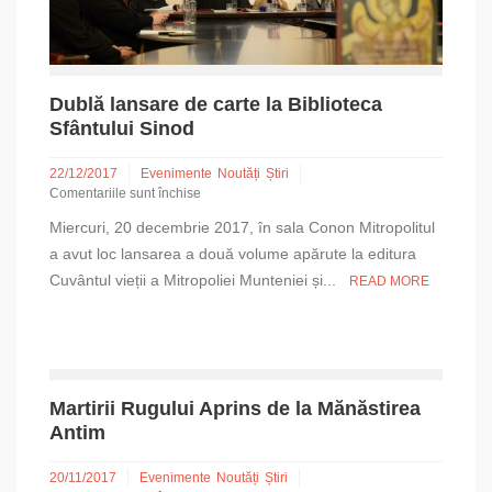
Dublă lansare de carte la Biblioteca
Sfântului Sinod
22/12/2017
Evenimente
Noutăți
Știri
Comentariile sunt închise
pentru
Miercuri, 20 decembrie 2017, în sala Conon Mitropolitul
Dublă
lansare
a avut loc lansarea a două volume apărute la editura
de
Cuvântul vieții a Mitropoliei Munteniei și...
READ MORE
carte
la
Biblioteca
Sfântului
Sinod
Martirii Rugului Aprins de la Mănăstirea
Antim
20/11/2017
Evenimente
Noutăți
Știri