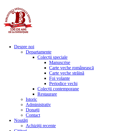
Despre noi
Departamente
Colecții speciale
Manuscrise
Carte veche românească
Carte veche străină
Foi volante
Periodice vechi
Colecții contemporane
Restaurare
Istoric
Administrativ
Donații
Contact
Noutăți
Achiziții recente
Cititori