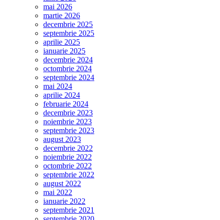
CĂRTURĂREASCĂ
mai 2026
A
martie 2026
SF.
decembrie 2025
IERARH
septembrie 2025
GRIGORIE
aprilie 2025
DASCĂLUL,
ianuarie 2025
MITROPOLITUL
decembrie 2024
ŢĂRII
octombrie 2024
ROMÂNEŞTI”,
septembrie 2024
vernisată
mai 2024
luni,
aprilie 2024
21.IX.2015,
februarie 2024
la
decembrie 2023
Biblioteca
noiembrie 2023
Centrală
septembrie 2023
Universitară
august 2023
din
decembrie 2022
București
noiembrie 2022
octombrie 2022
septembrie 2022
august 2022
mai 2022
ianuarie 2022
septembrie 2021
septembrie 2020