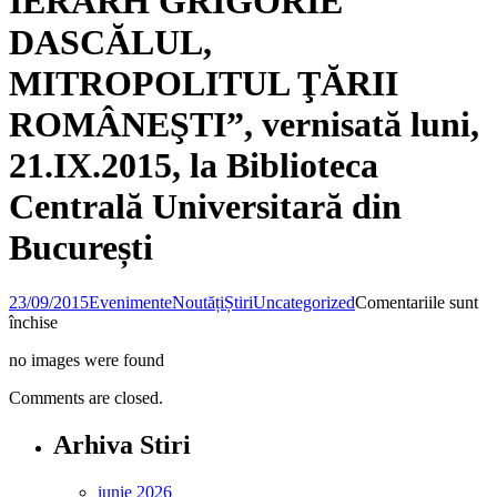
IERARH GRIGORIE
DASCĂLUL,
MITROPOLITUL ŢĂRII
ROMÂNEŞTI”, vernisată luni,
21.IX.2015, la Biblioteca
Centrală Universitară din
București
23/09/2015
Evenimente
Noutăți
Știri
Uncategorized
Comentariile sunt
pentru
închise
Expoziţia
no images were found
de
carte
Comments are closed.
veche
românească:
Arhiva Stiri
„OPERA
TIPOGRAFICĂ
ŞI
iunie 2026