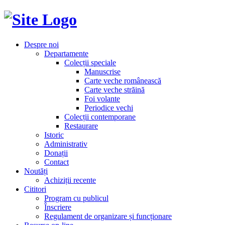
Despre noi
Departamente
Colecții speciale
Manuscrise
Carte veche românească
Carte veche străină
Foi volante
Periodice vechi
Colecții contemporane
Restaurare
Istoric
Administrativ
Donații
Contact
Noutăți
Achiziții recente
Cititori
Program cu publicul
Înscriere
Regulament de organizare și funcționare