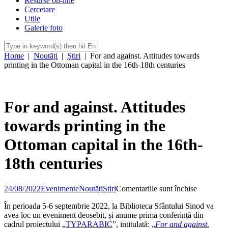
Resurse on-line
Cercetare
Utile
Galerie foto
Home
|
Noutăți
|
Știri
|
For and against. Attitudes towards
printing in the Ottoman capital in the 16th-18th centuries
For and against. Attitudes
towards printing in the
Ottoman capital in the 16th-
18th centuries
pentru
24/08/2022
Evenimente
Noutăți
Știri
Comentariile sunt închise
For
În perioada 5-6 septembrie 2022, la Biblioteca Sfântului Sinod va
and
avea loc un eveniment deosebit, și anume prima conferință din
against.
cadrul proiectului „
TYPARABIC
”, intitulată:
„
For and against.
Attitudes