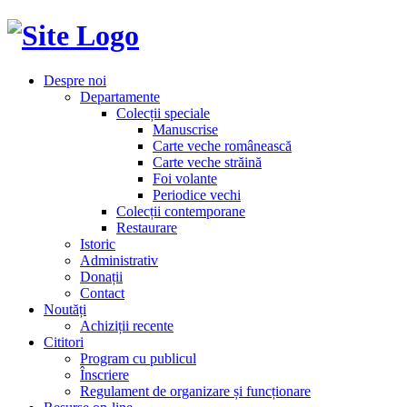
Despre noi
Departamente
Colecții speciale
Manuscrise
Carte veche românească
Carte veche străină
Foi volante
Periodice vechi
Colecții contemporane
Restaurare
Istoric
Administrativ
Donații
Contact
Noutăți
Achiziții recente
Cititori
Program cu publicul
Înscriere
Regulament de organizare și funcționare