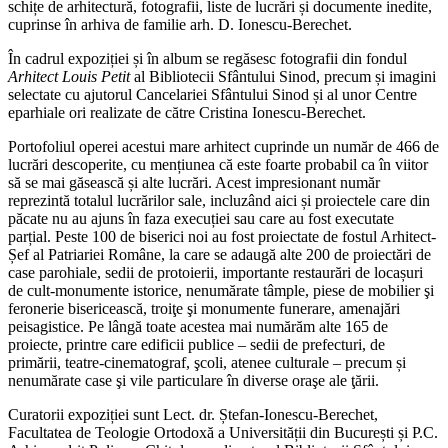
schițe de arhitectură, fotografii, liste de lucrări și documente inedite,
cuprinse în arhiva de familie arh. D. Ionescu-Berechet.
În cadrul expoziției și în album se regăsesc fotografii din fondul
Arhitect Louis Petit
al Bibliotecii Sfântului Sinod, precum și imagini
selectate cu ajutorul Cancelariei Sfântului Sinod și al unor Centre
eparhiale ori realizate de către Cristina Ionescu-Berechet.
Portofoliul operei acestui mare arhitect cuprinde un număr de 466 de
lucrări descoperite, cu mențiunea că este foarte probabil ca în viitor
să se mai găsească și alte lucrări. Acest impresionant număr
reprezintă totalul lucrărilor sale, incluzând aici și proiectele care din
păcate nu au ajuns în faza execuției sau care au fost executate
parțial. Peste 100 de biserici noi au fost proiectate de fostul Arhitect-
Șef al Patriariei Române, la care se adaugă alte 200 de proiectări de
case parohiale, sedii de protoierii, importante restaurări de locașuri
de cult-monumente istorice, nenumărate tâmple, piese de mobilier şi
feronerie bisericească, troiţe şi monumente funerare, amenajări
peisagistice. Pe lângă toate acestea mai numărăm alte 165 de
proiecte, printre care edificii publice – sedii de prefecturi, de
primării, teatre-cinematograf, şcoli, atenee culturale – precum și
nenumărate case şi vile particulare în diverse oraşe ale ţării.
Curatorii expoziției sunt Lect. dr. Ștefan-Ionescu-Berechet,
Facultatea de Teologie Ortodoxă a Universității din București și P.C.