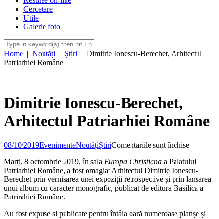
Resurse on-line
Cercetare
Utile
Galerie foto
Home
|
Noutăți
|
Știri
|
Dimitrie Ionescu-Berechet, Arhitectul
Patriarhiei Române
Dimitrie Ionescu-Berechet,
Arhitectul Patriarhiei Române
pentru
08/10/2019
Evenimente
Noutăți
Știri
Comentariile sunt închise
Dimitrie
Marți, 8 octombrie 2019, în sala
Europa Christiana
a Palatului
Ionescu-
Patriarhiei Române, a fost omagiat Arhitectul Dimitrie Ionescu-
Berechet,
Berechet prin vernisarea unei expoziții retrospective și prin lansarea
Arhitectu
unui album cu caracter monografic, publicat de editura Basilica a
Patriarhie
Patrirahiei Române.
Române
Au fost expuse și publicate pentru întâia oară numeroase planșe și