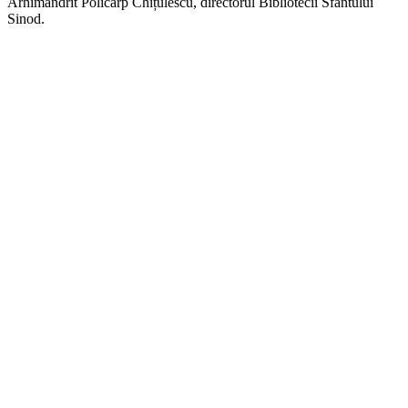
Arhimandrit Policarp Chițulescu, directorul Bibliotecii Sfântului
Sinod.