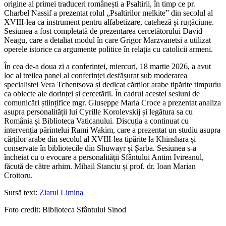
origine al primei traduceri românești a Psaltirii, în timp ce pr.
Charbel Nassif a prezentat rolul „Psaltirilor melkite” din secolul al
XVIII-lea ca instrument pentru alfabetizare, cateheză și rugăciune.
Sesiunea a fost completată de prezentarea cercetătorului David
Neagu, care a detaliat modul în care Grigor Marzvanetsi a utilizat
operele istorice ca argumente politice în relația cu catolicii armeni.
În cea de-a doua zi a conferinței, miercuri, 18 martie 2026, a avut
loc al treilea panel al conferinței desfășurat sub moderarea
specialistei Vera Tchentsova și dedicat cărților arabe tipărite timpuriu
ca obiecte ale dorinței și cercetării. În cadrul acestei sesiuni de
comunicări științifice mgr. Giuseppe Maria Croce a prezentat analiza
asupra personalității lui Cyrille Korolevskij și legătura sa cu
România și Biblioteca Vaticanului. Discuția a continuat cu
intervenția părintelui Rami Wakim, care a prezentat un studiu asupra
cărților arabe din secolul al XVIII-lea tipărite la Khinshāra și
conservate în bibliotecile din Shuwayr și Șarba. Sesiunea s-a
încheiat cu o evocare a personalității Sfântului Antim Ivireanul,
făcută de către arhim. Mihail Stanciu și prof. dr. Ioan Marian
Croitoru.
Sursă text:
Ziarul Limina
Foto credit: Biblioteca Sfântului Sinod