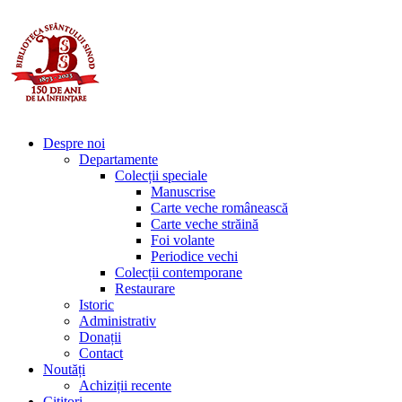
Despre noi
Departamente
Colecții speciale
Manuscrise
Carte veche românească
Carte veche străină
Foi volante
Periodice vechi
Colecții contemporane
Restaurare
Istoric
Administrativ
Donații
Contact
Noutăți
Achiziții recente
Cititori