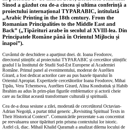
Sinod a găzdut cea de-a cincea și ultima conferință a
proiectului internațional TYPARABIC, intitulată
„Arabic Printing in the 18th century. From the
Romanian Principalities to the Middle East and
Back” („Tipărituri arabe în secolul al XVIII-lea. Din
Principatele Române până în Orientul Mijlociu și
înapoi”).
Cuvântul de deschidere a aparținut dnei. dr. Ioana Feodorov,
directorul științific al proiectului TYPARABIC și cercetător științific
gradul I la Institutul de Studii Sud-Est Europene al Academiei
Române. Primul panel al evenimentului, moderat de Aurélien
Girard, a fost dedicat actorilor care au pus bazele tiparului în
Orientul Apropiat. Expertizele cercetătorilor Ioana Feodorov, Mihai
Țipău, Vera Tchentsova, Aurélien Girard, Alina Kondratiuk și Habib
Ibrahim au adus în prim-plan figurile emblematice și actorii cheie
care au facilitat această transformare culturală și spirituală.
Cea de-a doua sesiune a zilei, moderată de cercetătorul Octavian-
Adrian Nego­i­ță, a purtat titlul generic „Revisiting Spiritual Texts in
Their Historical Context”. Comunicările prezentate s-au concentrat
pe reevaluarea unor tipărituri prin prisma contextului lor istoric.
Astfel că, diac. Mihail Khalid Qaramah a analizat dilema locului de