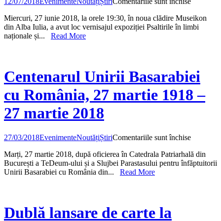
pentru
12/07/2018
Evenimente
Noutăți
Știri
Comentariile sunt închise
Psaltirile
Miercuri, 27 iunie 2018, la orele 19:30, în noua clădire Museikon
în
din Alba Iulia, a avut loc vernisajul expoziției Psaltirile în limbi
limbi
naționale și...
Read More
naționale
și
începuturi
identitățil
lingvistic
Centenarul Unirii Basarabiei
cu România, 27 martie 1918 –
27 martie 2018
pentru
27/03/2018
Evenimente
Noutăți
Știri
Comentariile sunt închise
Centenar
Marți, 27 martie 2018, după oficierea în Catedrala Patriarhală din
Unirii
București a TeDeum-ului și a Slujbei Parastasului pentru înfăptuitorii
Basarabie
Unirii Basarabiei cu România din...
Read More
cu
România,
27
martie
1918
Dublă lansare de carte la
–