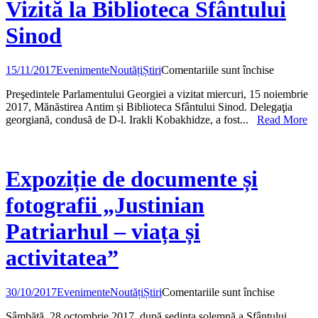
Vizită la Biblioteca Sfântului
Sinod
pentru
15/11/2017
Evenimente
Noutăți
Știri
Comentariile sunt închise
Vizită
Preşedintele Parlamentului Georgiei a vizitat miercuri, 15 noiembrie
la
2017, Mănăstirea Antim și Biblioteca Sfântului Sinod. Delegaţia
Bibliotec
georgiană, condusă de D-l. Irakli Kobakhidze, a fost...
Read More
Sfântului
Sinod
Expoziție de documente și
fotografii „Justinian
Patriarhul – viața și
activitatea”
pentru
30/10/2017
Evenimente
Noutăți
Știri
Comentariile sunt închise
Expoziție
Sâmbătă, 28 octombrie 2017, după ședința solemnă a Sfântului
de