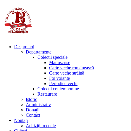
Despre noi
Departamente
Colecții speciale
Manuscrise
Carte veche românească
Carte veche străină
Foi volante
Periodice vechi
Colecții contemporane
Restaurare
Istoric
Administrativ
Donații
Contact
Noutăți
Achiziții recente
Cititori