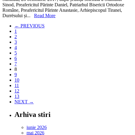
Sinod, Preafericitul Părinte Daniel, Patriarhul Bisericii Ortodoxe
document
Române, Preafericitul Părinte Anastasie, Arhiepiscopul Tiranei,
și
Durrësului și...
Read More
fotografii
„Justinian
← PREVIOUS
Patriarhul
1
–
2
viața
3
și
4
activitate
5
6
7
8
9
10
11
12
13
NEXT →
Arhiva stiri
iunie 2026
mai 2026