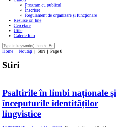
Program cu publicul
Înscriere
Regulament de organizare și funcționare
Resurse on-line
Cercetare
Utile
Galerie foto
Home
|
Noutăți
|
Stiri
|
Page 8
Stiri
Psaltirile în limbi naționale și
începuturile identităților
lingvistice