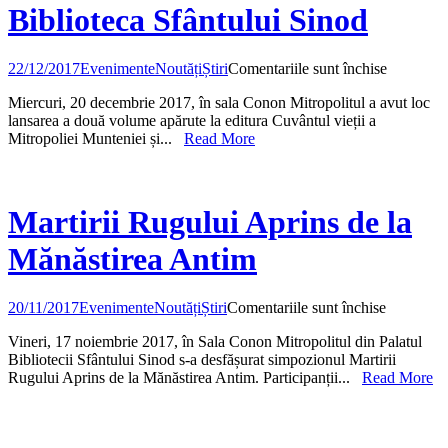
27
Biblioteca Sfântului Sinod
martie
2018
pentru
22/12/2017
Evenimente
Noutăți
Știri
Comentariile sunt închise
Dublă
Miercuri, 20 decembrie 2017, în sala Conon Mitropolitul a avut loc
lansare
lansarea a două volume apărute la editura Cuvântul vieții a
de
Mitropoliei Munteniei și...
Read More
carte
la
Bibliotec
Sfântului
Sinod
Martirii Rugului Aprins de la
Mănăstirea Antim
pentru
20/11/2017
Evenimente
Noutăți
Știri
Comentariile sunt închise
Martirii
Vineri, 17 noiembrie 2017, în Sala Conon Mitropolitul din Palatul
Rugului
Bibliotecii Sfântului Sinod s-a desfășurat simpozionul Martirii
Aprins
Rugului Aprins de la Mănăstirea Antim. Participanții...
Read More
de
la
Mănăstire
Antim