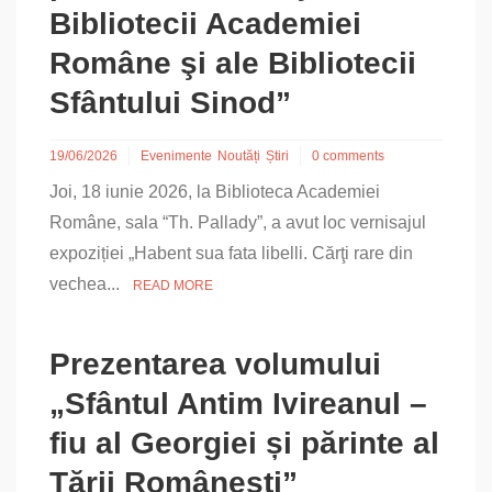
Bibliotecii Academiei
Române şi ale Bibliotecii
Sfântului Sinod”
19/06/2026
Evenimente
Noutăți
Știri
0 comments
Joi, 18 iunie 2026, la Biblioteca Academiei
Române, sala “Th. Pallady”, a avut loc vernisajul
expoziției „Habent sua fata libelli. Cărţi rare din
vechea...
READ MORE
Prezentarea volumului
„Sfântul Antim Ivireanul –
fiu al Georgiei și părinte al
Țării Românești”