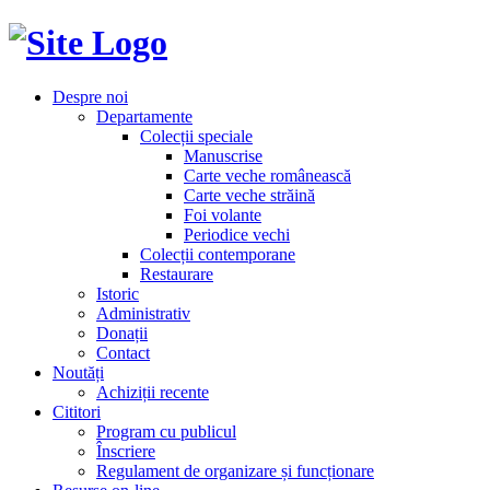
Despre noi
Departamente
Colecții speciale
Manuscrise
Carte veche românească
Carte veche străină
Foi volante
Periodice vechi
Colecții contemporane
Restaurare
Istoric
Administrativ
Donații
Contact
Noutăți
Achiziții recente
Cititori
Program cu publicul
Înscriere
Regulament de organizare și funcționare