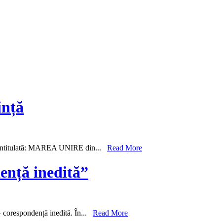
ință
ția intitulată: MAREA UNIRE din...
Read More
ență inedită”
– corespondență inedită. În...
Read More