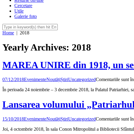
Resurse on-line
Cercetare
Utile
Galerie foto
Home
|
2018
Yearly Archives: 2018
MAREA UNIRE din 1918, un secol
07/12/2018
Evenimente
Noutăți
Știri
Uncategorized
Comentariile sunt în
În perioada 24 noiembrie – 3 decembrie 2018, la Palatul Patriarhiei,
Lansarea volumului „Patriarhu
15/10/2018
Evenimente
Noutăți
Știri
Uncategorized
Comentariile sunt în
Joi, 4 octombrie 2018, în sala Conon Mitropolitul a Bibliotecii Sfânt