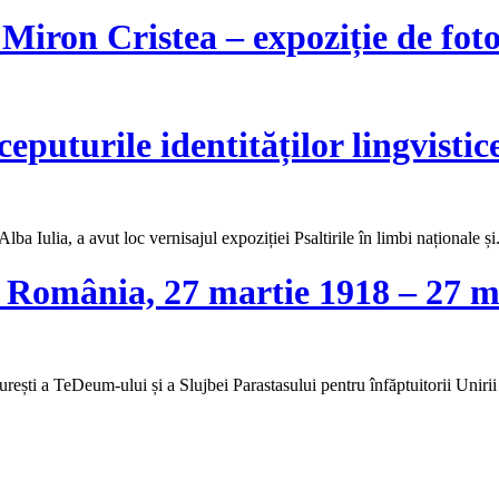
„Patriarhul
și
Justinian
 Miron Cristea – expoziție de foto
de
MARINA
credință
–
corespondență
inedită”
nceputurile identităților lingvistic
a
ui
ba Iulia, a avut loc vernisajul expoziției Psaltirile în limbi naționale ș
u România, 27 martie 1918 – 27 m
le
or
e
e
ul
urești a TeDeum-ului și a Slujbei Parastasului pentru înfăptuitorii Uni
i