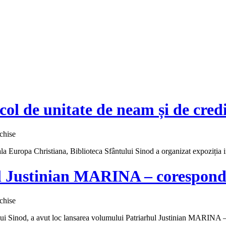
 de unitate de neam și de cred
pentru
chise
MAREA
 sala Europa Christiana, Biblioteca Sfântului Sinod a organizat expozi
UNIRE
din
1918,
l Justinian MARINA – corespond
un
secol
de
pentru
chise
unitate
Lansarea
de
ului Sinod, a avut loc lansarea volumului Patriarhul Justinian MARINA 
volumului
neam