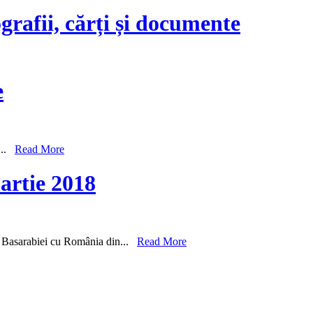
grafii, cărți și documente
e
i...
Read More
artie 2018
rii Basarabiei cu România din...
Read More