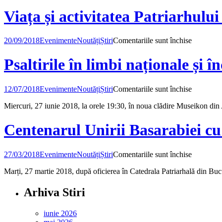
Viața și activitatea Patriarhului
pentru
20/09/2018
Evenimente
Noutăți
Știri
Comentariile sunt închise
Viața
și
Psaltirile în limbi naționale și î
activitate
Patriarhul
Miron
pentru
12/07/2018
Evenimente
Noutăți
Știri
Comentariile sunt închise
Cristea
Psaltirile
–
Miercuri, 27 iunie 2018, la orele 19:30, în noua clădire Museikon din Al
în
expoziție
limbi
de
naționale
Centenarul Unirii Basarabiei c
fotografii,
și
cărți
începuturi
și
identitățil
pentru
27/03/2018
Evenimente
Noutăți
Știri
Comentariile sunt închise
document
lingvistic
Centenar
Marți, 27 martie 2018, după oficierea în Catedrala Patriarhală din Buc
Unirii
Basarabie
cu
Arhiva Stiri
România,
27
iunie 2026
martie