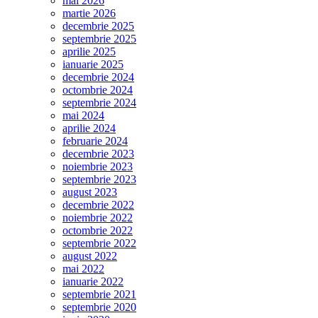
mai 2026
1918
martie 2026
–
decembrie 2025
27
septembrie 2025
martie
aprilie 2025
2018
ianuarie 2025
decembrie 2024
octombrie 2024
septembrie 2024
mai 2024
aprilie 2024
februarie 2024
decembrie 2023
noiembrie 2023
septembrie 2023
august 2023
decembrie 2022
noiembrie 2022
octombrie 2022
septembrie 2022
august 2022
mai 2022
ianuarie 2022
septembrie 2021
septembrie 2020