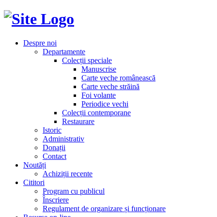
Despre noi
Departamente
Colecții speciale
Manuscrise
Carte veche românească
Carte veche străină
Foi volante
Periodice vechi
Colecții contemporane
Restaurare
Istoric
Administrativ
Donații
Contact
Noutăți
Achiziții recente
Cititori
Program cu publicul
Înscriere
Regulament de organizare și funcționare