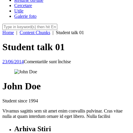
Resurse on-line
Cercetare
Utile
Galerie foto
Home
|
Content Chunks
|
Student talk 01
Student talk 01
pentru
23/06/2014
Comentariile sunt închise
Student
talk
01
John Doe
Student since 1994
Vivamus sagittis sem sit amet enim convallis pulvinar. Cras vitae
nulla at quam interdum ornare id eget libero. Nulla facilisi
Arhiva Stiri