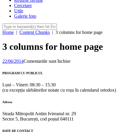
Resurse on-line
Cercetare
Utile
Galerie foto
Home
|
Content Chunks
|
3 columns for home page
3 columns for home page
pentru
22/06/2014
Comentariile sunt închise
3
columns
PROGRAM CU PUBLICUL
for
home
Luni – Vineri: 08:30 – 15:30
page
(cu excepția sărbătorilor notate cu roșu în calendarul ortodox)
Adresa
Strada Mitropolit Antim Ivireanul nr. 29
Sector 5, București, cod poștal 040111
DATE DE CONTACT