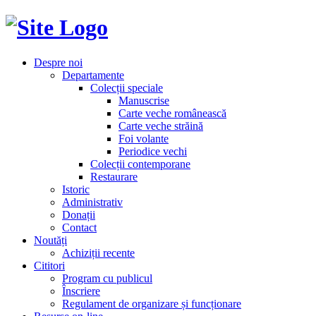
Despre noi
Departamente
Colecții speciale
Manuscrise
Carte veche românească
Carte veche străină
Foi volante
Periodice vechi
Colecții contemporane
Restaurare
Istoric
Administrativ
Donații
Contact
Noutăți
Achiziții recente
Cititori
Program cu publicul
Înscriere
Regulament de organizare și funcționare