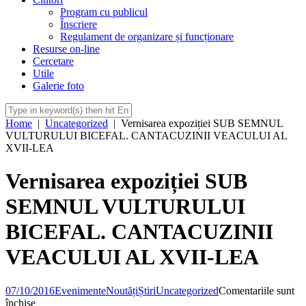
Program cu publicul
Înscriere
Regulament de organizare și funcționare
Resurse on-line
Cercetare
Utile
Galerie foto
Home
|
Uncategorized
|
Vernisarea expoziției SUB SEMNUL
VULTURULUI BICEFAL. CANTACUZINII VEACULUI AL
XVII-LEA
Vernisarea expoziției SUB
SEMNUL VULTURULUI
BICEFAL. CANTACUZINII
VEACULUI AL XVII-LEA
07/10/2016
Evenimente
Noutăți
Știri
Uncategorized
Comentariile sunt
pentru
închise