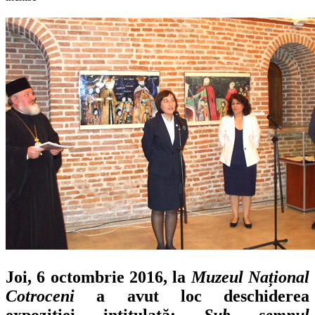
Vernisarea
expoziției
SUB
SEMNUL
VULTURULUI
BICEFAL.
CANTACUZINII
VEACULUI
AL
XVII-
LEA
Joi, 6 octombrie 2016, la
Muzeul Național
Cotroceni
a avut loc deschiderea
expoziției intitulată:
Sub semnul