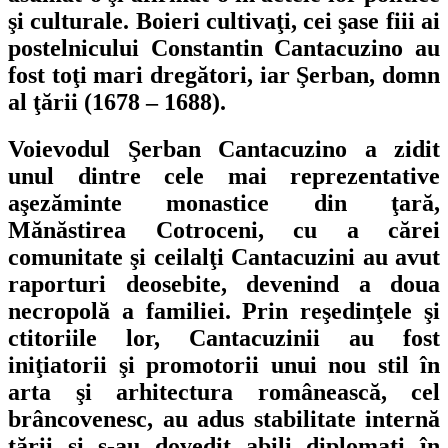
şi culturale. Boieri cultivaţi, cei şase fiii ai
postelnicului Constantin Cantacuzino au
fost toţi mari dregători, iar Şerban, domn
al ţării (1678 – 1688).
Voievodul Şerban Cantacuzino a zidit
unul dintre cele mai reprezentative
aşezăminte monastice din ţară,
Mănăstirea Cotroceni, cu a cărei
comunitate şi ceilalţi Cantacuzini au avut
raporturi deosebite, devenind a doua
necropolă a familiei. Prin reşedinţele şi
ctitoriile lor, Cantacuzinii au fost
iniţiatorii şi promotorii unui nou stil în
arta şi arhitectura românească, cel
brâncovenesc, au adus stabilitate internă
ţării şi s-au dovedit abili diplomaţi în