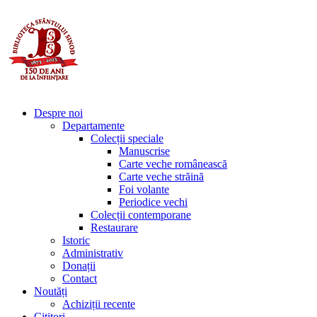
Despre noi
Departamente
Colecții speciale
Manuscrise
Carte veche românească
Carte veche străină
Foi volante
Periodice vechi
Colecții contemporane
Restaurare
Istoric
Administrativ
Donații
Contact
Noutăți
Achiziții recente
Cititori