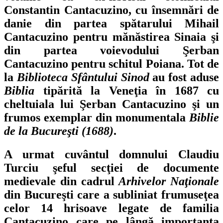
Constantin Cantacuzino, cu însemnări de
danie din partea spătarului Mihail
Cantacuzino pentru mănăstirea Sinaia şi
din partea voievodului Şerban
Cantacuzino pentru schitul Poiana. Tot de
la
Biblioteca Sfântului Sinod
au fost aduse
Biblia
tipărită la Veneţia în 1687 cu
cheltuiala lui Şerban Cantacuzino şi un
frumos exemplar din monumentala
Biblie
de la Bucureşti (1688)
.
A urmat cuvântul domnului Claudiu
Turciu şeful secţiei de documente
medievale din cadrul
Arhivelor Naţionale
din Bucureşti care a subliniat frumuseţea
celor 14 hrisoave legate de familia
Cantacuzino care pe lângă importanţa