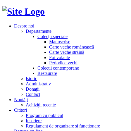
Despre noi
Departamente
Colecții speciale
Manuscrise
Carte veche românească
Carte veche străină
Foi volante
Periodice vechi
Colecții contemporane
Restaurare
Istoric
Administrativ
Donații
Contact
Noutăți
Achiziții recente
Cititori
Program cu publicul
Înscriere
Regulament de organizare și funcționare