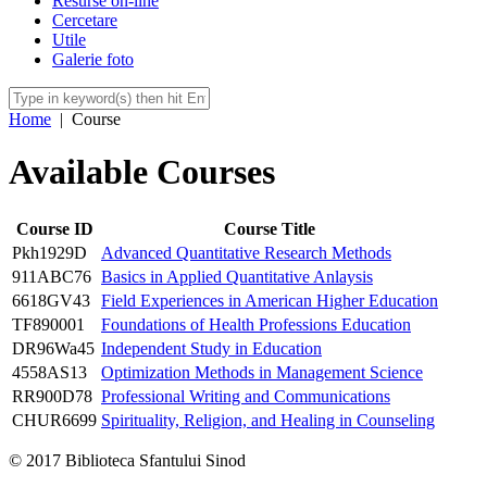
Resurse on-line
Cercetare
Utile
Galerie foto
Home
|
Course
Available Courses
Course ID
Course Title
Pkh1929D
Advanced Quantitative Research Methods
911ABC76
Basics in Applied Quantitative Anlaysis
6618GV43
Field Experiences in American Higher Education
TF890001
Foundations of Health Professions Education
DR96Wa45
Independent Study in Education
4558AS13
Optimization Methods in Management Science
RR900D78
Professional Writing and Communications
CHUR6699
Spirituality, Religion, and Healing in Counseling
© 2017 Biblioteca Sfantului Sinod