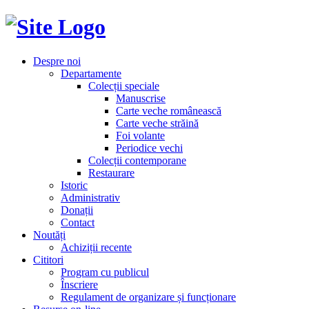
Despre noi
Departamente
Colecții speciale
Manuscrise
Carte veche românească
Carte veche străină
Foi volante
Periodice vechi
Colecții contemporane
Restaurare
Istoric
Administrativ
Donații
Contact
Noutăți
Achiziții recente
Cititori
Program cu publicul
Înscriere
Regulament de organizare și funcționare