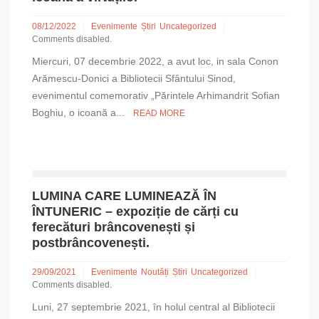
08/12/2022
Evenimente
Știri
Uncategorized
Comments disabled.
Miercuri, 07 decembrie 2022, a avut loc, in sala Conon
Arămescu-Donici a Bibliotecii Sfântului Sinod,
evenimentul comemorativ „Părintele Arhimandrit Sofian
Boghiu, o icoană a...
READ MORE
LUMINA CARE LUMINEAZĂ ÎN
ÎNTUNERIC – expoziție de cărți cu
ferecături brâncovenești și
postbrâncovenești.
29/09/2021
Evenimente
Noutăți
Știri
Uncategorized
Comments disabled.
Luni, 27 septembrie 2021, în holul central al Bibliotecii