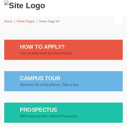
Home
|
Home Pages
|
Home Page 04
HOW TO APPLY?
Join us whenever you feel it's time.
CAMPUS TOUR
Student's life at the glance. Take a tour...
PROSPECTUS
We'll mail you free School Prospectus.