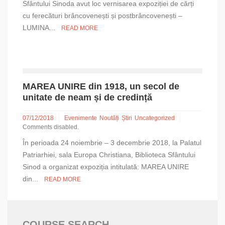
Sfântului Sinoda avut loc vernisarea expoziției de cărți
cu ferecături brâncovenești și postbrâncovenești –
LUMINA...
READ MORE
MAREA UNIRE din 1918, un secol de
unitate de neam și de credință
07/12/2018
Evenimente
Noutăți
Știri
Uncategorized
Comments disabled.
În perioada 24 noiembrie – 3 decembrie 2018, la Palatul
Patriarhiei, sala Europa Christiana, Biblioteca Sfântului
Sinod a organizat expoziția intitulată: MAREA UNIRE
din...
READ MORE
COURSE SEARCH