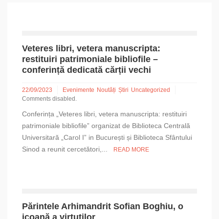
Veteres libri, vetera manuscripta:
restituiri patrimoniale bibliofile –
conferință dedicată cărții vechi
22/09/2023
Evenimente
Noutăți
Știri
Uncategorized
Comments disabled.
Confe­rința „Veteres libri, vetera manuscripta: restituiri
patrimoniale bibliofile” organizat de Biblioteca Centrală
Universitară „Carol I” in București și Biblioteca Sfântului
Sinod a reunit cercetători,...
READ MORE
Părintele Arhimandrit Sofian Boghiu, o
icoană a virtuților