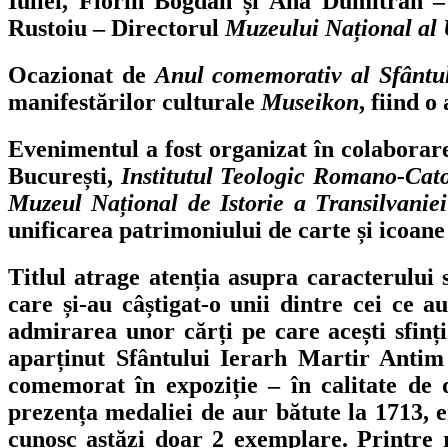
Iuliei, Florin Bogdan și Ana Dumitran – 
Rustoiu – Directorul
Muzeului Național al 
Ocazionat de
Anul comemorativ al Sfântulu
manifestărilor culturale
Museikon
, fiind 
Evenimentul a fost organizat în colaborar
București,
Institutul Teologic Romano-Cato
Muzeul Național de Istorie a Transilvaniei
unificarea patrimoniului de carte și icoane
Titlul atrage atenția asupra caracterului 
care și-au câștigat-o unii dintre cei ce au
admirarea unor cărți pe care acești sfinț
aparținut Sfântului Ierarh Martir Antim
comemorat în expoziție – în calitate de d
prezența medaliei de aur bătute la 1713, em
cunosc astăzi doar 2 exemplare. Printre ra