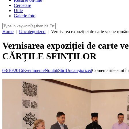
Resurse on-line
Cercetare
Utile
Galerie foto
Home
|
Uncategorized
|
Vernisarea expoziției de carte veche
Vernisarea expoziției de car
CĂRȚILE SFINȚILOR
03/10/2016
Evenimente
Noutăți
Știri
Uncategorized
Comentariile sunt în