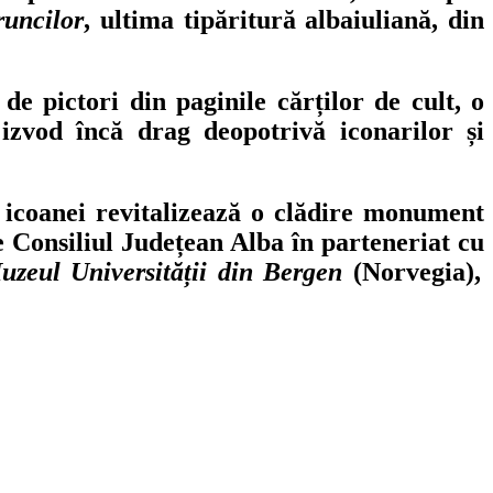
runcilor
, ultima tipăritură albaiuliană, din
de pictori din paginile cărților de cult, o
zvod încă drag deopotrivă iconarilor și
icoanei revitalizează o clădire monument
e Consiliul Județean Alba în parteneriat cu
uzeul Universității din Bergen
(Norvegia),