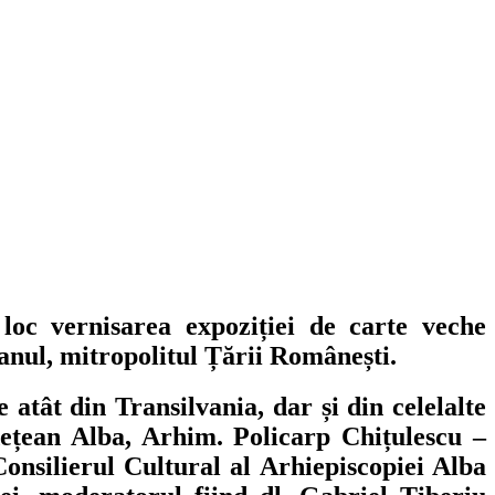
 loc vernisarea expoziției de carte veche
eanul, mitropolitul Țării Românești.
 atât din Transilvania, dar și din celelalte
udețean Alba, Arhim. Policarp Chițulescu –
onsilierul Cultural al Arhiepiscopiei Alba