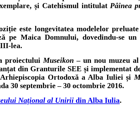
xemplare, și Catehismul intitulat
Pâinea p
iție este longevitatea modelelor preluate 
ază pe Maica Domnului, dovedindu-se un i
III-lea.
 proiectului
Museikon
– un nou muzeu al 
finanțat din Granturile SEE și implementat d
 Arhiepiscopia Ortodoxă a Alba Iuliei și
M
oada 30 septembrie – 30 octombrie 2016.
eului Național al Unirii
din Alba Iulia
.