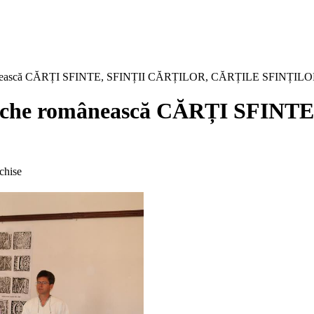
 românească CĂRȚI SFINTE, SFINȚII CĂRȚILOR, CĂRȚILE SFINȚIL
te veche românească CĂRȚI SFIN
pentru
chise
Vernisarea
expoziției
de
carte
veche
românească
CĂRȚI
SFINTE,
SFINȚII
CĂRȚILOR,
CĂRȚILE