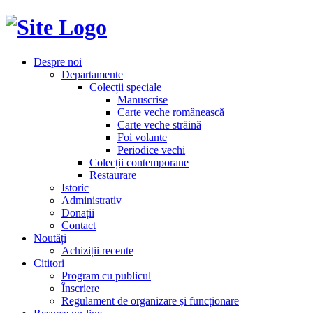
Despre noi
Departamente
Colecții speciale
Manuscrise
Carte veche românească
Carte veche străină
Foi volante
Periodice vechi
Colecții contemporane
Restaurare
Istoric
Administrativ
Donații
Contact
Noutăți
Achiziții recente
Cititori
Program cu publicul
Înscriere
Regulament de organizare și funcționare