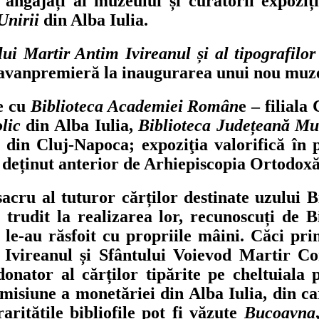
angajați ai muzeului și curatorii expoziți
Unirii
din Alba Iulia.
i Martir Antim Ivireanul și al tipografilor 
o avanpremieră la inaugurarea unui nou muze
e cu
Biblioteca Academiei Român
e – filial
lic
din Alba Iulia,
Biblioteca Județeană Mu
din Cluj-Napoca; expoziţia valorifică în 
 deținut anterior de Arhiepiscopia Ortodoxă 
sacru al tuturor cărților destinate uzului B
 trudit la realizarea lor, recunoscuți de B
i le-au răsfoit cu propriile mâini. Căci p
 Ivireanul și Sfântului Voievod Martir C
onator al cărților tipărite pe cheltuiala
isiune a monetăriei din Alba Iulia, din car
ritățile bibliofile pot fi văzute
Bucoavna