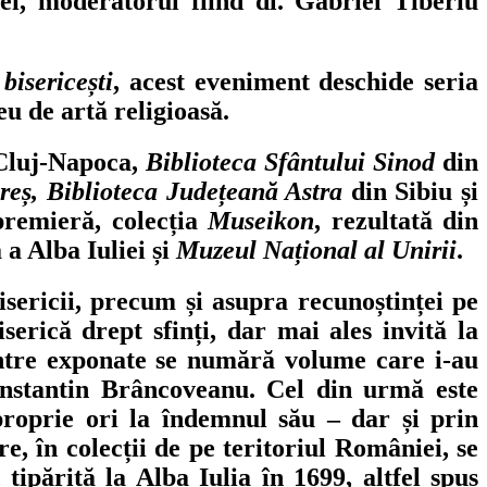
ei, moderatorul fiind dl. Gabriel Tiberiu
bisericești
, acest eveniment deschide seria
u de artă religioasă.
a Cluj-Napoca,
Biblioteca Sfântului Sinod
din
reș, Biblioteca Județeană Astra
din Sibiu și
premieră, colecția
Museikon
, rezultată din
a Alba Iuliei și
Muzeul Național al Unirii
.
isericii, precum și asupra recunoștinței pe
iserică drept sfinți, dar mai ales invită la
rintre exponate se numără volume care i-au
onstantin Brâncoveanu. Cel din urmă este
 proprie ori la îndemnul său – dar și prin
e, în colecții de pe teritoriul României, se
, tipărită la Alba Iulia în 1699, altfel spus