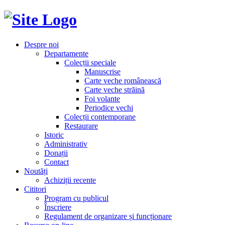
Despre noi
Departamente
Colecții speciale
Manuscrise
Carte veche românească
Carte veche străină
Foi volante
Periodice vechi
Colecții contemporane
Restaurare
Istoric
Administrativ
Donații
Contact
Noutăți
Achiziții recente
Cititori
Program cu publicul
Înscriere
Regulament de organizare și funcționare