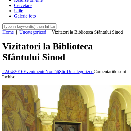
Resurse on-line
Cercetare
Utile
Galerie foto
Home
|
Uncategorized
|
Vizitatori la Biblioteca Sfântului Sinod
Vizitatori la Biblioteca
Sfântului Sinod
22/04/2016
Evenimente
Noutăți
Știri
Uncategorized
Comentariile sunt
pentru
închise
Vizitatori
la
Biblioteca
Sfântului
Sinod