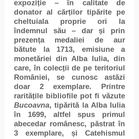
expoziție – în calitate de
donator al cărților tipărite pe
cheltuiala proprie ori la
îndemnul său – dar și prin
prezența medaliei de aur
bătute la 1713, emisiune a
monetăriei din Alba Iulia, din
care, în colecții de pe teritoriul
României, se cunosc astăzi
doar 2 exemplare. Printre
raritățile bibliofile pot fi văzute
Bucoavna
, tipărită la Alba Iulia
în 1699, altfel spus primul
abecedar românesc, păstrat în
3 exemplare, și Catehismul