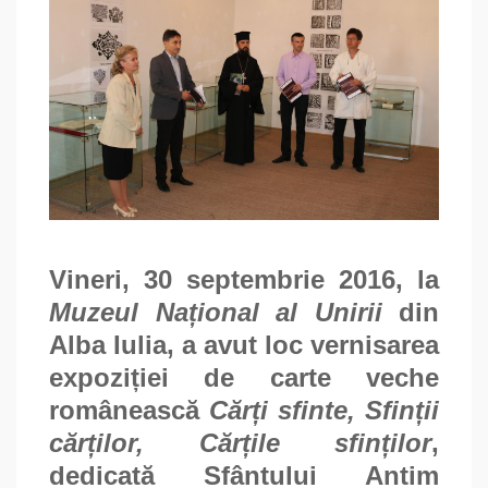
carte
veche
românească
CĂRȚI
SFINTE,
SFINȚII
CĂRȚILOR,
CĂRȚILE
SFINȚILOR
Vineri, 30 septembrie 2016, la
Muzeul Național al Unirii
din
Alba Iulia, a avut loc vernisarea
expoziției de carte veche
românească
Cărți sfinte, Sfinții
cărților, Cărțile sfinților
,
dedicată Sfântului Antim