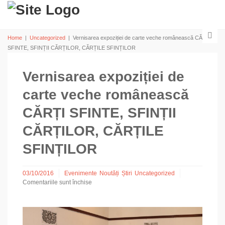
Home
|
Uncategorized
|
Vernisarea expoziției de carte veche românească CĂRȚI
SFINTE, SFINȚII CĂRȚILOR, CĂRȚILE SFINȚILOR
Vernisarea expoziției de
carte veche românească
CĂRȚI SFINTE, SFINȚII
CĂRȚILOR, CĂRȚILE
SFINȚILOR
03/10/2016
Evenimente
Noutăți
Știri
Uncategorized
Comentariile sunt închise
pentru
Vernisarea
expoziției
de