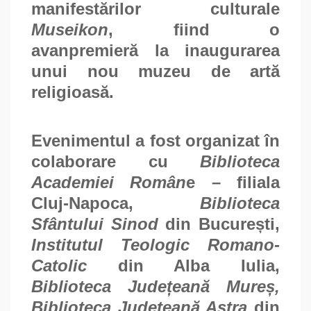
manifestărilor culturale
Museikon
, fiind o
avanpremieră la inaugurarea
unui nou muzeu de artă
religioasă.
Evenimentul a fost organizat în
colaborare cu
Biblioteca
Academiei Român
e – filiala
Cluj-Napoca,
Biblioteca
Sfântului Sinod
din București,
Institutul Teologic Romano-
Catolic
din Alba Iulia,
Biblioteca Județeană Mureș,
Biblioteca Județeană Astra
din