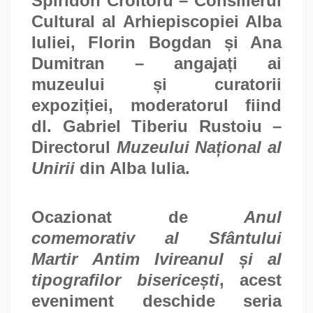
Spiridon Croitoru – Consilierul
Cultural al Arhiepiscopiei Alba
Iuliei, Florin Bogdan și Ana
Dumitran – angajați ai
muzeului și curatorii
expoziției, moderatorul fiind
dl. Gabriel Tiberiu Rustoiu –
Directorul
Muzeului Național al
Unirii
din Alba Iulia.
Ocazionat de
Anul
comemorativ al Sfântului
Martir Antim Ivireanul și al
tipografilor bisericești
, acest
eveniment deschide seria