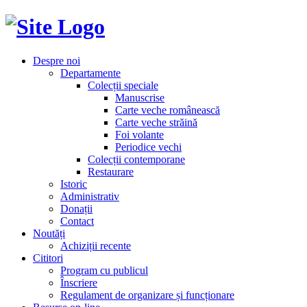
Despre noi
Departamente
Colecții speciale
Manuscrise
Carte veche românească
Carte veche străină
Foi volante
Periodice vechi
Colecții contemporane
Restaurare
Istoric
Administrativ
Donații
Contact
Noutăți
Achiziții recente
Cititori
Program cu publicul
Înscriere
Regulament de organizare și funcționare