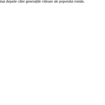
 mai departe către generațiile viitoare ale poporului român.
de
credință