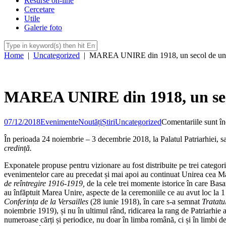
Resurse on-line
Cercetare
Utile
Galerie foto
Home
|
Uncategorized
|
MAREA UNIRE din 1918, un secol de unita
MAREA UNIRE din 1918, un secol
07/12/2018
Evenimente
Noutăți
Știri
Uncategorized
Comentariile sunt în
În perioada 24 noiembrie – 3 decembrie 2018, la Palatul Patriarhiei, sa
credință.
Exponatele propuse pentru vizionare au fost distribuite pe trei categori
evenimentelor care au precedat și mai apoi au continuat Unirea cea Mar
de reîntregire 1916-1919,
de la cele trei momente istorice în care Ba
au înfăptuit Marea Unire, aspecte de la ceremoniile ce au avut loc la 1
Conferința de la Versailles
(28 iunie 1918), în care s-a semnat
Tratatu
noiembrie 1919), și nu în ultimul rând, ridicarea la rang de Patriarhi
numeroase cărți și periodice, nu doar în limba română, ci și în limbi de 