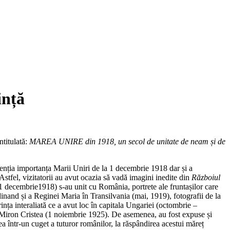
ință
ntitulată:
MAREA UNIRE din 1918, un secol de unitate de neam și de
idenția importanța Marii Uniri de la 1 decembrie 1918 dar și a
tfel, vizitatorii au avut ocazia să vadă imagini inedite din
Războiul
1 decembrie1918) s-au unit cu România, portrete ale fruntașilor care
dinand și a Reginei Maria în Transilvania (mai, 1919), fotografii de la
nța interaliată ce a avut loc în capitala Ungariei (octombrie –
h, Miron Cristea (1 noiembrie 1925). De asemenea, au fost expuse și
rea într-un cuget a tuturor românilor, la răspândirea acestui măreț