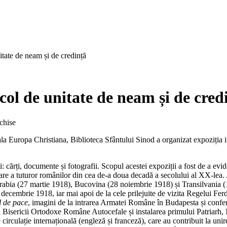
te de neam și de credință
 de unitate de neam și de cred
pentru
chise
MAREA
la Europa Christiana, Biblioteca Sfântului Sinod a organizat expoziția i
UNIRE
din
1918,
i: cărți, documente și fotografii. Scopul acestei expoziții a fost de a ev
un
e a tuturor românilor din cea de-a doua decadă a secolului al XX-lea. As
secol
sarabia (27 martie 1918), Bucovina (28 noiembrie 1918) și Transilvania (
de
 decembrie 1918, iar mai apoi de la cele prilejuite de vizita Regelui Fer
unitate
l de pace
, imagini de la intrarea Armatei Române în Budapesta și conferi
de
e a Bisericii Ortodoxe Române Autocefale și instalarea primului Patriar
neam
circulație internațională (engleză și franceză), care au contribuit la uni
și