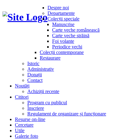
Despre noi
Departamente
Colecții speciale
Manuscrise
Carte veche românească
Carte veche străină
Foi volante
Periodice vechi
Colecții contemporane
Restaurare
Istoric
Administrativ
Donații
Contact
Noutăți
Achiziții recente
Cititori
Program cu publicul
Înscriere
Regulament de organizare și funcționare
Resurse on-line
Cercetare
Utile
Galerie foto