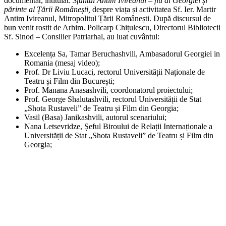
documentar, intitulat:
Sfântul Antim Ivireanul – fiu al Georgiei și
părinte al Țării Românești,
despre viața și activitatea Sf. Ier. Martir
Antim Ivireanul, Mitropolitul Țării Românești. După discursul de
bun venit rostit de Arhim. Policarp Chițulescu, Directorul Bibliotecii
Sf. Sinod – Consilier Patriarhal, au luat cuvântul:
Excelența Sa, Tamar Beruchashvili, Ambasadorul Georgiei in
Romania (mesaj video);
Prof. Dr Liviu Lucaci, rectorul Universității Naționale de
Teatru și Film din București;
Prof. Manana Anasashvili, coordonatorul proiectului;
Prof. George Shalutashvili, rectorul
Universității de Stat
„Shota Rustaveli”
de Teatru și Film din Georgia;
Vasil (Basa) Janikashvili, autorul scenariului;
Nana Letsevridze,
Șeful Biroului de Relații Internaționale a
Universității de Stat
„Shota Rustaveli”
de Teatru și Film din
Georgia;