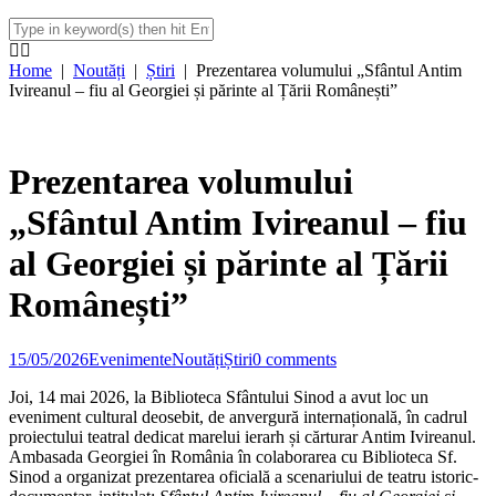
Home
|
Noutăți
|
Știri
|
Prezentarea volumului „Sfântul Antim
Ivireanul – fiu al Georgiei și părinte al Țării Românești”
Prezentarea volumului
„Sfântul Antim Ivireanul – fiu
al Georgiei și părinte al Țării
Românești”
15/05/2026
Evenimente
Noutăți
Știri
0 comments
Joi, 14 mai 2026, la Biblioteca Sfântului Sinod a avut loc un
eveniment cultural deosebit, de anvergură internațională, în cadrul
proiectului teatral dedicat marelui ierarh și cărturar Antim Ivireanul.
Ambasada Georgiei în România în colaborarea cu Biblioteca Sf.
Sinod a organizat prezentarea oficială a scenariului de teatru istoric-