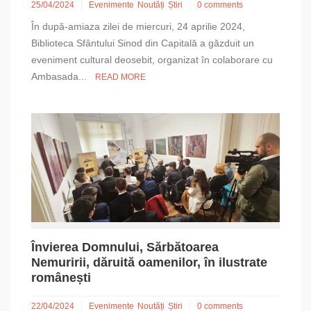
25/04/2024
Evenimente
Noutăți
Știri
0 comments
În după-amiaza zilei de miercuri, 24 aprilie 2024,
Biblioteca Sfântului Sinod din Capitală a găzduit un
eveniment cultural deosebit, organizat în colaborare cu
Ambasada...
READ MORE
Învierea Domnului, Sărbătoarea
Nemuririi, dăruită oamenilor, în ilustrate
românești
22/04/2024
Evenimente
Noutăți
Știri
0 comments