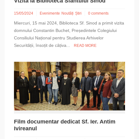
Vizită la Biblioteca Sfântului Sinod
15/05/2024
Evenimente
Noutăți
Știri
0 comments
Miercuri, 15 mai 2024, Biblioteca Sf. Sinod a primit vizita
domnului Constantin Buchet, Președintele Colegiului
Consiliului Național pentru Studierea Arhivelor
Securității, însoțit de câțiva...
READ MORE
Film documentar dedicat Sf. Ier. Antim
Ivireanul