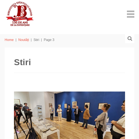
Home
|
Noutăți
|
Stiri
|
Page 3
Stiri