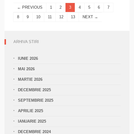
expoziție
← PREVIOUS
1
2
3
4
5
6
7
de
manuscrise
8
9
10
11
12
13
NEXT →
si
tipărituri
psaltice
ARHIVA STIRI
IUNIE 2026
MAI 2026
MARTIE 2026
DECEMBRIE 2025
SEPTEMBRIE 2025
APRILIE 2025
IANUARIE 2025
DECEMBRIE 2024