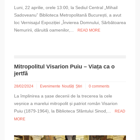
Luni, 22 aprilie, orele 13:00, la Sediul Central „Mihail
Sadoveanu” Biblioteca Metropolitană București, a avut
loc Vernisajul Expoziției „Învierea Domnului, Sărbătoarea
Nemuririi, dăruită oamenilor,...
READ MORE
Mitropolitul Visarion Puiu – Viața ca o
jertfă
28/02/2024
Evenimente
Noutăți
Știri
0 comments
La împlinirea a șase decenii de la trecerea la cele
veșnice a marelui mitropolit și patriot român Visarion
Puiu (1879-1964), la Biblioteca Sfântului Sinod,...
READ
MORE