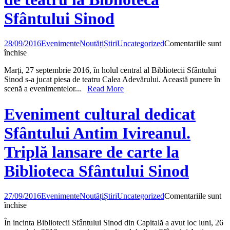
din
Alba
Sfântului Sinod
Iulia
28/09/2016
Evenimente
Noutăți
Știri
Uncategorized
Comentariile sunt
pentru
închise
CALEA
Marți, 27 septembrie 2016, în holul central al Bibliotecii Sfântului
ADEVĂRULUI
Sinod s-a jucat piesa de teatru Calea Adevărului. Această punere în
–
scenă a evenimentelor...
Read More
piesă
de
teatru
Eveniment cultural dedicat
la
Biblioteca
Sfântului Antim Ivireanul.
Sfântului
Sinod
Triplă lansare de carte la
Biblioteca Sfântului Sinod
27/09/2016
Evenimente
Noutăți
Știri
Uncategorized
Comentariile sunt
pentru
închise
Eveniment
În incinta Bibliotecii Sfântului Sinod din Capitală a avut loc luni, 26
cultural