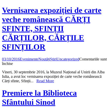
CANTACUZINII
VEACULUI
Vernisarea expoziției de carte
AL
XVII-
veche românească CĂRȚI
LEA
–
SFINTE, SFINȚII
expoziție
de
CĂRȚILOR, CĂRȚILE
carte
SFINȚILOR
03/10/2016
Evenimente
Noutăți
Știri
Uncategorized
Comentariile sunt
pentru
închise
Vernisarea
Vineri, 30 septembrie 2016, la Muzeul Național al Unirii din Alba
expoziției
Iulia, a avut loc vernisarea expoziției de carte veche românească
de
Cărți sfinte, Sfinții...
Read More
carte
veche
românească
Premiere la Biblioteca
CĂRȚI
SFINTE,
Sfântului Sinod
SFINȚII
CĂRȚILOR,