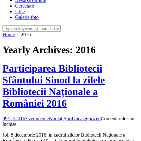
Resurse on-line
Cercetare
Utile
Galerie foto
Home
|
2016
Yearly Archives: 2016
Participarea Bibliotecii
Sfântului Sinod la zilele
Bibliotecii Naționale a
României 2016
09/12/2016
Evenimente
Noutăți
Știri
Uncategorized
Comentariile sunt
pentru
închise
Participarea
Joi, 8 decembrie 2016, în cadrul zilelor Bibliotecii Naționale a
Bibliotecii
României, ediția a XIX-a, Cărturarul în biblioteca sa, organizate la
Sfântului