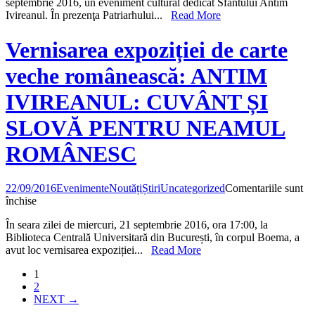
septembrie 2016, un eveniment cultural dedicat Sfântului Antim
dedicat
Ivireanul. În prezenţa Patriarhului...
Read More
Sfântului
Antim
Ivireanul.
Vernisarea expoziției de carte
Triplă
lansare
veche românească: ANTIM
de
carte
IVIREANUL: CUVÂNT ȘI
la
Biblioteca
SLOVĂ PENTRU NEAMUL
Sfântului
Sinod
ROMÂNESC
22/09/2016
Evenimente
Noutăți
Știri
Uncategorized
Comentariile sunt
pentru
închise
Vernisarea
În seara zilei de miercuri, 21 septembrie 2016, ora 17:00, la
expoziției
Biblioteca Centrală Universitară din București, în corpul Boema, a
de
avut loc vernisarea expoziției...
Read More
carte
veche
1
românească:
2
ANTIM
NEXT →
IVIREANUL:
CUVÂNT