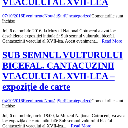
VEACULUI AL XVII-LEA
07/10/2016
Evenimente
Noutăți
Știri
Uncategorized
Comentariile sunt
pentru
închise
Vernisarea
Joi, 6 octombrie 2016, la Muzeul Național Cotroceni a avut loc
expoziției
deschiderea expoziției intitulată: Sub semnul vulturului bicefal.
SUB
Cantacuzinii veacului al XVII-lea. Acest eveniment...
Read More
SEMNUL
VULTURULUI
BICEFAL.
SUB SEMNUL VULTURULUI
CANTACUZINII
VEACULUI
BICEFAL. CANTACUZINII
AL
XVII-
VEACULUI AL XVII-LEA –
LEA
expoziție de carte
04/10/2016
Evenimente
Noutăți
Știri
Uncategorized
Comentariile sunt
pentru
închise
SUB
Joi, 6 octombrie, orele 18:00, la Muzeul Național Cotroceni, va avea
SEMNUL
loc expoziția de carte intitulată: Sub semnul vulturului bicefal.
VULTURULUI
Cantacuzinii veacului al XVII-lea....
Read More
BICEFAL.