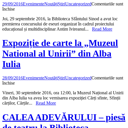
CĂRȚILE
29/09/2016
Evenimente
Noutăți
Știri
Uncategorized
Comentariile sunt
SFINȚILOR
pentru
închise
Premiere
Joi, 29 septembrie 2016, la Biblioteca Sfântului Sinod a avut loc
la
premierea concursului de eseuri organizat în cadrul proiectului
Biblioteca
educațional și multidisciplinar Antim Ivireanul...
Read More
Sfântului
Sinod
Expoziție de carte la „Muzeul
National al Unirii” din Alba
Iulia
28/09/2016
Evenimente
Noutăți
Știri
Uncategorized
Comentariile sunt
pentru
închise
Expoziție
Vineri, 30 septembrie 2016, ora 12:00, la Muzeul Național al Unirii
de
din Alba Iulia va avea loc vernisarea expoziției Cărți sfinte, Sfinții
carte
cărților, Cărțile...
Read More
la
„Muzeul
National
CALEA ADEVĂRULUI – piesă
al
Unirii”
de teatru la Biblioteca