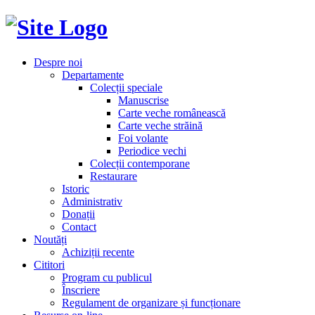
Despre noi
Departamente
Colecții speciale
Manuscrise
Carte veche românească
Carte veche străină
Foi volante
Periodice vechi
Colecții contemporane
Restaurare
Istoric
Administrativ
Donații
Contact
Noutăți
Achiziții recente
Cititori
Program cu publicul
Înscriere
Regulament de organizare și funcționare