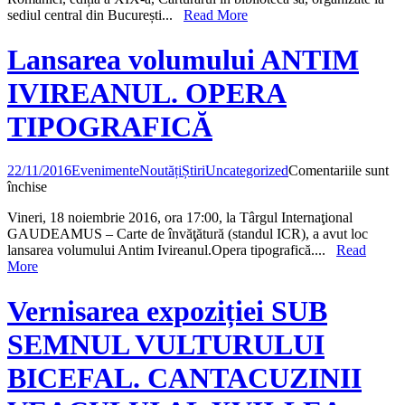
sediul central din București...
Read More
Sinod
la
zilele
Lansarea volumului ANTIM
Bibliotecii
Naționale
IVIREANUL. OPERA
a
României
TIPOGRAFICĂ
2016
22/11/2016
Evenimente
Noutăți
Știri
Uncategorized
Comentariile sunt
pentru
închise
Lansarea
Vineri, 18 noiembrie 2016, ora 17:00, la Târgul Internaţional
volumului
GAUDEAMUS – Carte de învăţătură (standul ICR), a avut loc
ANTIM
lansarea volumului Antim Ivireanul.Opera tipografică....
Read
IVIREANUL.
More
OPERA
TIPOGRAFICĂ
Vernisarea expoziției SUB
SEMNUL VULTURULUI
BICEFAL. CANTACUZINII