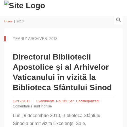
Home
|
2013
YEARLY ARCHIVES: 2013
Directorul Bibliotecii
Apostolice și al Arhivelor
Vaticanului în vizită la
Biblioteca Sfântului Sinod
19/12/2013
Evenimente
Noutăți
Știri
Uncategorized
Comentariile sunt închise
pentru
Luni, 9 decembrie 2013, Biblioteca Sfântului
Directorul
Bibliotecii
Sinod a primit vizita Excelenței Sale,
Apostolice