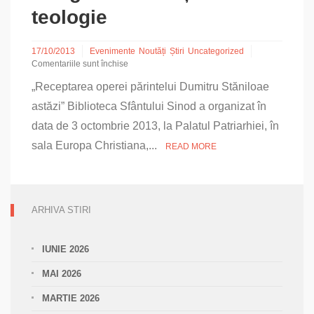
teologie
17/10/2013
Evenimente
Noutăți
Știri
Uncategorized
Comentariile sunt închise
pentru
„Receptarea operei părintelui Dumitru Stăniloae
Congres
Internațional
astăzi” Biblioteca Sfântului Sinod a organizat în
de
data de 3 octombrie 2013, la Palatul Patriarhiei, în
teologie
sala Europa Christiana,...
READ MORE
ARHIVA STIRI
IUNIE 2026
MAI 2026
MARTIE 2026