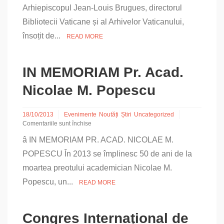
Arhiepiscopul Jean-Louis Brugues, directorul
și
al
Bibliotecii Vaticane și al Arhivelor Vaticanului,
Arhivelor
Vaticanului
însoțit de...
READ MORE
în
vizită
la
IN MEMORIAM Pr. Acad.
Biblioteca
Sfântului
Nicolae M. Popescu
Sinod
18/10/2013
Evenimente
Noutăți
Știri
Uncategorized
Comentariile sunt închise
pentru
â IN MEMORIAM PR. ACAD. NICOLAE M.
IN
MEMORIAM
POPESCU În 2013 se împlinesc 50 de ani de la
Pr.
moartea preotului academician Nicolae M.
Acad.
Nicolae
Popescu, un...
READ MORE
M.
Popescu
Congres Internațional de